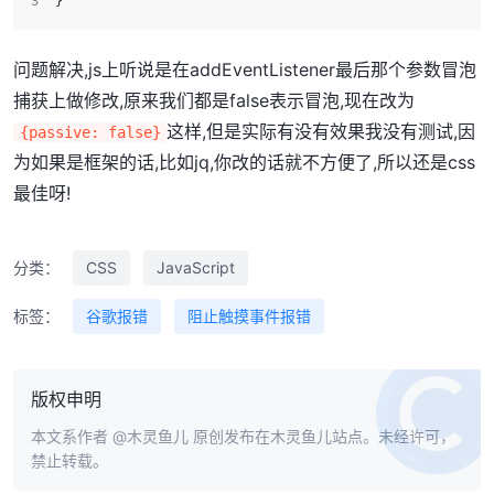
}
问题解决,js上听说是在addEventListener最后那个参数冒泡
捕获上做修改,原来我们都是false表示冒泡,现在改为
这样,但是实际有没有效果我没有测试,因
{passive: false}
为如果是框架的话,比如jq,你改的话就不方便了,所以还是css
最佳呀!
分类：
CSS
JavaScript
标签：
谷歌报错
阻止触摸事件报错
版权申明
本文系作者
@木灵鱼儿
原创发布在木灵鱼儿站点。未经许可，
禁止转载。