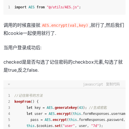
import
AES
from
"@/utils/AES.js"
;
调用的时候直接就
,就行了,然后我们
AES.encrypt(val,key)
和cookie一起使用就行了.
当用户登录成功后:
checked是是否勾选了记住密码的checkbox元素,勾选了就
是true,反之false.
javascript
复制代码
//记住账号的方法
keepFrom
(
) {
let
 key = 
AES
.
generatekey
(
43
); 
//生成密匙
let
 user = 
AES
.
encrypt
(
this
.
formResponses
.
username
        pass = 
AES
.
encrypt
(
this
.
formResponses
.
password
, 
this
.
$cookies
.
set
(
"user"
, user, 
"7d"
);