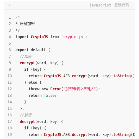
javascript
复制代码
/*
* 账号加密
*/
import
CryptoJS
from
'crypto-js'
;
export
default
 {
//加密
encrypt
(
word, key
) {
if
 (key) {
return
CryptoJS
.
AES
.
encrypt
(word, key).
toString
();
    } 
else
 {
throw
new
Error
(
"加密未传入密匙!"
);
return
false
;
    }
  },
//解密
decrypt
(
word, key
) {
if
 (key) {
return
CryptoJS
.
AES
.
decrypt
(word, key).
toString
(
Cr