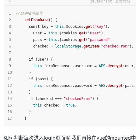
javascript
复制代码
//自动填写账号
setFromData
(
) {
const
 key = 
this
.
$cookies
.
get
(
"key"
),
        user = 
this
.
$cookies
.
get
(
"user"
),
        pass = 
this
.
$cookies
.
get
(
"password"
),
        checked = 
localStorage
.
getItem
(
"checkedFrom"
);
if
 (user) {
this
.
formResponses
.
username
 = 
AES
.
decrypt
(user, 
      }
if
 (pass) {
this
.
formResponses
.
password
 = 
AES
.
decrypt
(pass, 
      }
if
 (checked === 
"checkedFrom"
) {
this
.
checked
 = 
true
;
      }
    }
如何判断每次进入login页面呢,我们直接在vue的mounted中