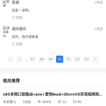
芜湖
2年前
回复一波啊。
回复
请问请问
2年前
好的，我仔细看看
回复
<
1
47
48
49
50
51
52
53
>
...
相关推荐
x86多网口软路由+pve+爱快ikuai+iStoreOS实现组网和翻墙
木灵鱼儿
3月前
49419
22
80