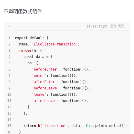
不声明函数式组件
javascript
复制代码
export
default
 {
name
: 
'ElCollapseTransition'
,
render
(
h
) {
const
 data = {
on
: {
'beforeEnter'
: 
function
(
){},
'enter'
: 
function
(
){},
'afterEnter'
: 
function
(
){},
'beforeLeave'
: 
function
(
){},
'leave'
: 
function
(
){},
'afterLeave'
: 
function
(
){},
      }
    };
return
h
(
'transition'
, data, 
this
.
$slots
.
default
);
  }