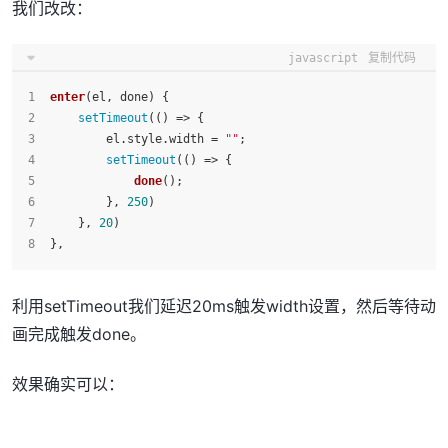
我们改改：
javascript
复制代码
enter
(
el, done
) {
setTimeout
(
() =>
 {
        el.
style
.
width
 = 
""
;
setTimeout
(
() =>
 {
done
();
        }, 
250
)
    }, 
20
)
},
利用setTimeout我们延迟20ms触发width设置，然后等待动
画完成触发done。
效果确实可以：