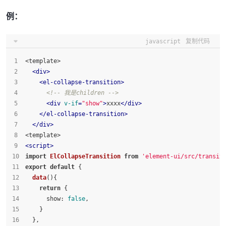
例：
javascript
复制代码
<template>
<
div
>
<
el-collapse-transition
>
<!-- 我是children -->
<
div
v-if
=
"show"
>
xxxx
</
div
>
</
el-collapse-transition
>
</
div
>
<template>
<
script
>
import
ElCollapseTransition
from
'element-ui/src/transit
export
default
 {
data
(
){
return
 {
show
: 
false
,
    }
  },