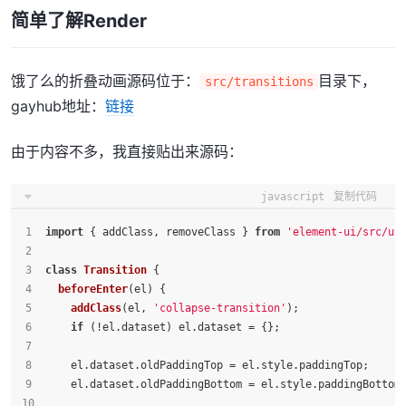
简单了解Render
饿了么的折叠动画源码位于：
目录下，
src/transitions
gayhub地址：
链接
由于内容不多，我直接贴出来源码：
javascript
复制代码
import
 { addClass, removeClass } 
from
'element-ui/src/ut
class
Transition
 {
beforeEnter
(
el
) {
addClass
(el, 
'collapse-transition'
);
if
 (!el.
dataset
) el.
dataset
 = {};
    el.
dataset
.
oldPaddingTop
 = el.
style
.
paddingTop
;
    el.
dataset
.
oldPaddingBottom
 = el.
style
.
paddingBottom