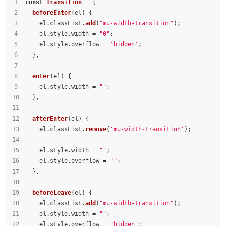
const
Transition
 = {
beforeEnter
(
el
) {
    el.
classList
.
add
(
"mu-width-transition"
);
    el.
style
.
width
 = 
"0"
;
    el.
style
.
overflow
 = 
'hidden'
;
  },
enter
(
el
) {
    el.
style
.
width
 = 
""
;
  },
afterEnter
(
el
) {
    el.
classList
.
remove
(
'mu-width-transition'
);
    el.
style
.
width
 = 
""
;
    el.
style
.
overflow
 = 
""
;
  },
beforeLeave
(
el
) {
    el.
classList
.
add
(
"mu-width-transition"
);
    el.
style
.
width
 = 
""
;
    el.
style
.
overflow
 = 
"hidden"
;