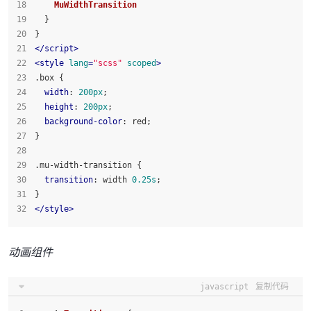
MuWidthTransition
  }
}
</
script
>
<
style
lang
=
"scss"
scoped
>
.box
 {
width
: 
200px
;
height
: 
200px
;
background-color
: red;
}
.mu-width-transition
 {
transition
: width 
0.25s
;
}
</
style
>
动画组件
javascript
复制代码