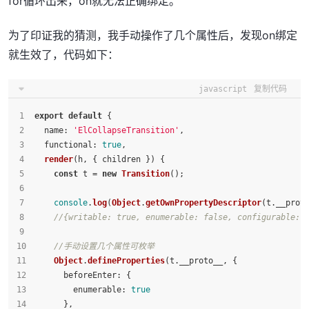
for循环出来，on就无法正确绑定。
为了印证我的猜测，我手动操作了几个属性后，发现on绑定
就生效了，代码如下：
javascript
复制代码
export
default
 {
name
: 
'ElCollapseTransition'
,
functional
: 
true
,
render
(
h, { children }
) {
const
 t = 
new
Transition
();
console
.
log
(
Object
.
getOwnPropertyDescriptor
(t.
__prot
//{writable: true, enumerable: false, configurable: 
//手动设置几个属性可枚举
Object
.
defineProperties
(t.
__proto__
, {
beforeEnter
: {
enumerable
: 
true
      },