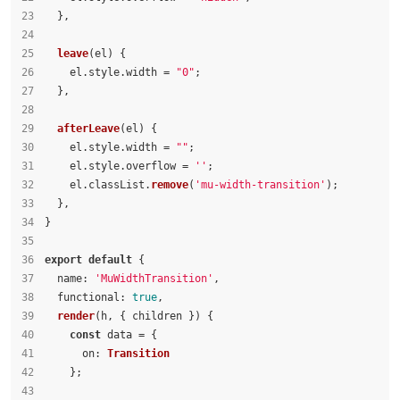
  },
leave
(
el
) {
    el.
style
.
width
 = 
"0"
;
  },
afterLeave
(
el
) {
    el.
style
.
width
 = 
""
;
    el.
style
.
overflow
 = 
''
;
    el.
classList
.
remove
(
'mu-width-transition'
);
  },
}
export
default
 {
name
: 
'MuWidthTransition'
,
functional
: 
true
,
render
(
h, { children }
) {
const
 data = {
on
: 
Transition
    };