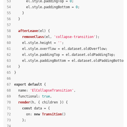
      el.
style
.
paddingTop
 = 
0
;
      el.
style
.
paddingBottom
 = 
0
;
    }
  }
afterLeave
(
el
) {
removeClass
(el, 
'collapse-transition'
);
    el.
style
.
height
 = 
''
;
    el.
style
.
overflow
 = el.
dataset
.
oldOverflow
;
    el.
style
.
paddingTop
 = el.
dataset
.
oldPaddingTop
;
    el.
style
.
paddingBottom
 = el.
dataset
.
oldPaddingBottom
  }
}
export
default
 {
name
: 
'ElCollapseTransition'
,
functional
: 
true
,
render
(
h, { children }
) {
const
 data = {
on
: 
new
Transition
()
    };