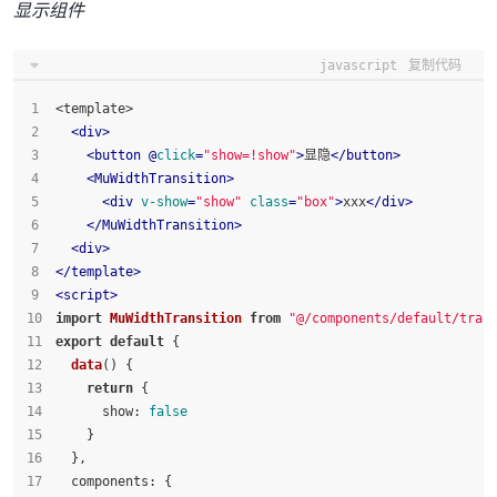
显示组件
javascript
复制代码
<template>
<
div
>
<
button
 @
click
=
"show=!show"
>
显隐
</
button
>
<
MuWidthTransition
>
<
div
v-show
=
"show"
class
=
"box"
>
xxx
</
div
>
</
MuWidthTransition
>
<
div
>
</
template
>
<
script
>
import
MuWidthTransition
from
"@/components/default/tran
export
default
 {
data
(
) {
return
 {
show
: 
false
    }
  },
components
: {