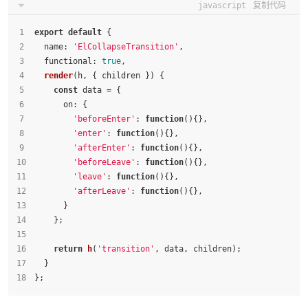
javascript
复制代码
export
default
 {
name
: 
'ElCollapseTransition'
,
functional
: 
true
,
render
(
h, { children }
) {
const
 data = {
on
: {
'beforeEnter'
: 
function
(
){},
'enter'
: 
function
(
){},
'afterEnter'
: 
function
(
){},
'beforeLeave'
: 
function
(
){},
'leave'
: 
function
(
){},
'afterLeave'
: 
function
(
){},
      }
    };
return
h
(
'transition'
, data, children);
  }
};