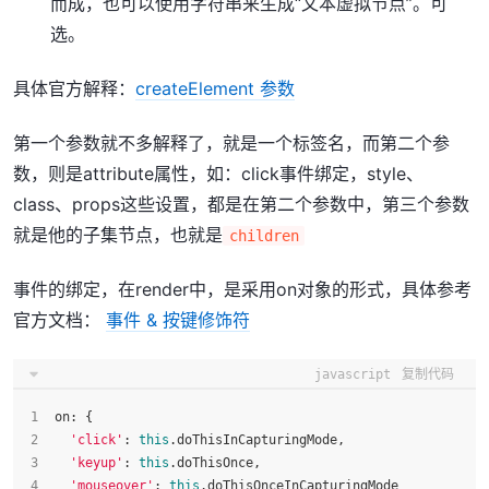
而成，也可以使用字符串来生成“文本虚拟节点”。可
选。
具体官方解释：
createElement 参数
第一个参数就不多解释了，就是一个标签名，而第二个参
数，则是attribute属性，如：click事件绑定，style、
class、props这些设置，都是在第二个参数中，第三个参数
就是他的子集节点，也就是
children
事件的绑定，在render中，是采用on对象的形式，具体参考
官方文档：
事件 & 按键修饰符
javascript
复制代码
on
: {
'click'
: 
this
.
doThisInCapturingMode
,
'keyup'
: 
this
.
doThisOnce
,
'mouseover'
: 
this
.
doThisOnceInCapturingMode