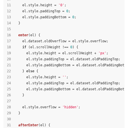
    el.
style
.
height
 = 
'0'
;
    el.
style
.
paddingTop
 = 
0
;
    el.
style
.
paddingBottom
 = 
0
;
  }
enter
(
el
) {
    el.
dataset
.
oldOverflow
 = el.
style
.
overflow
;
if
 (el.
scrollHeight
 !== 
0
) {
      el.
style
.
height
 = el.
scrollHeight
 + 
'px'
;
      el.
style
.
paddingTop
 = el.
dataset
.
oldPaddingTop
;
      el.
style
.
paddingBottom
 = el.
dataset
.
oldPaddingBott
    } 
else
 {
      el.
style
.
height
 = 
''
;
      el.
style
.
paddingTop
 = el.
dataset
.
oldPaddingTop
;
      el.
style
.
paddingBottom
 = el.
dataset
.
oldPaddingBott
    }
    el.
style
.
overflow
 = 
'hidden'
;
  }
afterEnter
(
el
) {