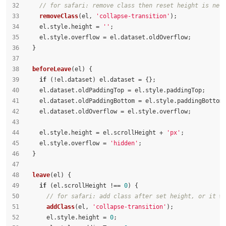
// for safari: remove class then reset height is nec
removeClass
(el, 
'collapse-transition'
);
    el.
style
.
height
 = 
''
;
    el.
style
.
overflow
 = el.
dataset
.
oldOverflow
;
  }
beforeLeave
(
el
) {
if
 (!el.
dataset
) el.
dataset
 = {};
    el.
dataset
.
oldPaddingTop
 = el.
style
.
paddingTop
;
    el.
dataset
.
oldPaddingBottom
 = el.
style
.
paddingBottom
    el.
dataset
.
oldOverflow
 = el.
style
.
overflow
;
    el.
style
.
height
 = el.
scrollHeight
 + 
'px'
;
    el.
style
.
overflow
 = 
'hidden'
;
  }
leave
(
el
) {
if
 (el.
scrollHeight
 !== 
0
) {
// for safari: add class after set height, or it w
addClass
(el, 
'collapse-transition'
);
      el.
style
.
height
 = 
0
;