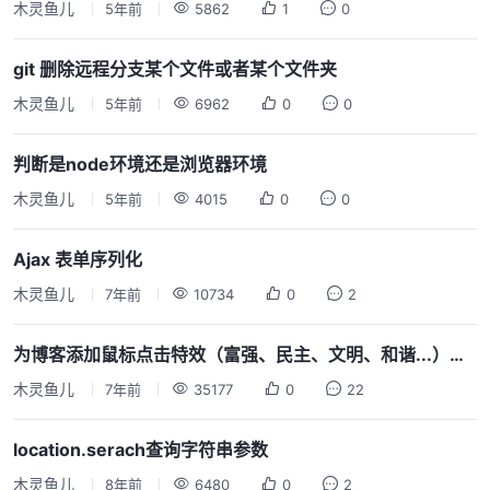
木灵鱼儿
5年前
5862
1
0
git 删除远程分支某个文件或者某个文件夹
木灵鱼儿
5年前
6962
0
0
判断是node环境还是浏览器环境
木灵鱼儿
5年前
4015
0
0
Ajax 表单序列化
木灵鱼儿
7年前
10734
0
2
为博客添加鼠标点击特效（富强、民主、文明、和谐...）全平台通用 V2.0
木灵鱼儿
7年前
35177
0
22
location.serach查询字符串参数
木灵鱼儿
8年前
6480
0
2