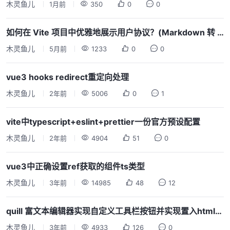
木灵鱼儿
1月前
350
0
0
如何在 Vite 项目中优雅地展示用户协议？(Markdown 转 Vue 组件方案)
木灵鱼儿
5月前
1233
0
0
vue3 hooks redirect重定向处理
木灵鱼儿
2年前
5006
0
1
vite中typescript+eslint+prettier一份官方预设配置
木灵鱼儿
2年前
4904
51
0
vue3中正确设置ref获取的组件ts类型
木灵鱼儿
3年前
14985
48
12
quill 富文本编辑器实现自定义工具栏按钮并实现置入html代码
木灵鱼儿
3年前
4933
126
0