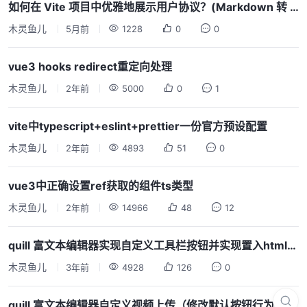
如何在 Vite 项目中优雅地展示用户协议？(Markdown 转 Vue 组件方案)
木灵鱼儿
5月前
1228
0
0
vue3 hooks redirect重定向处理
木灵鱼儿
2年前
5000
0
1
vite中typescript+eslint+prettier一份官方预设配置
木灵鱼儿
2年前
4893
51
0
vue3中正确设置ref获取的组件ts类型
木灵鱼儿
2年前
14966
48
12
quill 富文本编辑器实现自定义工具栏按钮并实现置入html代码
木灵鱼儿
3年前
4928
126
0
quill 富文本编辑器自定义视频上传（修改默认按钮行为）