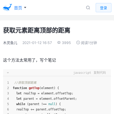
首页
登录
获取元素距离顶部的距离
木灵鱼儿
2021-01-12 16:57
3995
阅读1分钟
这个方法太常用了，写个笔记
javascript
复制代码
//获取顶部距离
function
getTop
(
element
) {
let
 realTop = element.
offsetTop
;
let
 parent = element.
offsetParent
;
while
 (parent !== 
null
) {
  realTop += parent.
offsetTop
;