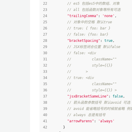
// es5 包括es5中的数组、对象
// all 包括函数对象等所有可选
"trailingComma"
: 
'none'
,
// 对象中的空格 默认true
// true: { foo: bar }
// false: {foo: bar}
"bracketSpacing"
: 
true
,
// JSX标签闭合位置 默认false
// false: <div
//          className=""
//          style={{}}
//       >
// true: <div
//          className=""
//          style={{}} >
"jsxBracketSameLine"
: 
false
,
// 箭头函数参数括号 默认avoid 可选 av
// avoid 能省略括号的时候就省略 例如
// always 总是有括号
"arrowParens"
: 
'always'
      }