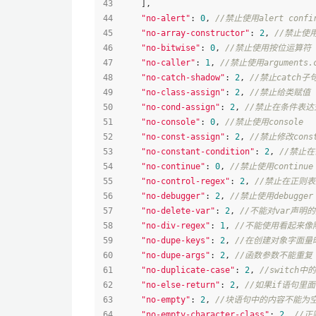
    ],
"no-alert"
: 
0
, 
//禁止使用alert confir
"no-array-constructor"
: 
2
, 
//禁止使
"no-bitwise"
: 
0
, 
//禁止使用按位运算符
"no-caller"
: 
1
, 
//禁止使用arguments.c
"no-catch-shadow"
: 
2
, 
//禁止catc
"no-class-assign"
: 
2
, 
//禁止给类赋值
"no-cond-assign"
: 
2
, 
//禁止在条件表
"no-console"
: 
0
, 
//禁止使用console
"no-const-assign"
: 
2
, 
//禁止修改con
"no-constant-condition"
: 
2
, 
//禁止在
"no-continue"
: 
0
, 
//禁止使用continue
"no-control-regex"
: 
2
, 
//禁止在正则
"no-debugger"
: 
2
, 
//禁止使用debugger
"no-delete-var"
: 
2
, 
//不能对var声明的
"no-div-regex"
: 
1
, 
//不能使用看起来像除
"no-dupe-keys"
: 
2
, 
//在创建对象字面量时
"no-dupe-args"
: 
2
, 
//函数参数不能重复
"no-duplicate-case"
: 
2
, 
//switch
"no-else-return"
: 
2
, 
//如果if语句里面
"no-empty"
: 
2
, 
//块语句中的内容不能为
"no-empty-character-class"
: 
2
, 
//