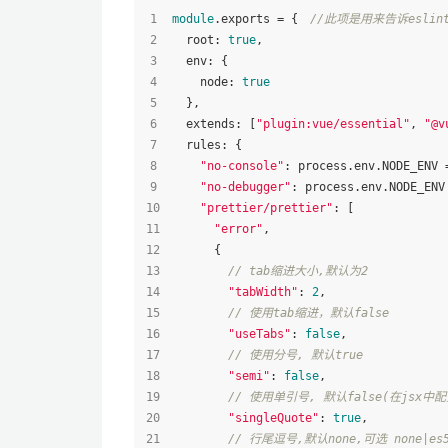
module
.
exports
 = {　
//此项是用来告诉esl
root
: 
true
,
env
: {
node
: 
true
  },
extends
: [
"plugin:vue/essential"
, 
"@v
rules
: {
"no-console"
: process.
env
.
NODE_ENV
 
"no-debugger"
: process.
env
.
NODE_ENV
"prettier/prettier"
: [
"error"
,
      {
// tab缩进大小,默认为2
"tabWidth"
: 
2
,
// 使用tab缩进，默认false
"useTabs"
: 
false
,
// 使用分号, 默认true
"semi"
: 
false
,
// 使用单引号, 默认false(在jsx
"singleQuote"
: 
true
,
// 行尾逗号,默认none,可选 none|es5