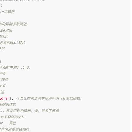
l
或!=运算符
句中的异常参数赋值
ive对象
数绑定
必要的bool转换
括号
透
浮点数中的0 .5 3.
声明
式转换
val
备注
ions"
], 
//禁止在块语句中使用声明（变量或函数）
正则表达式
his，只能用在构造器，类，对象字面量
能有不规则的空格
or__ 属性
var声明的变量名相同