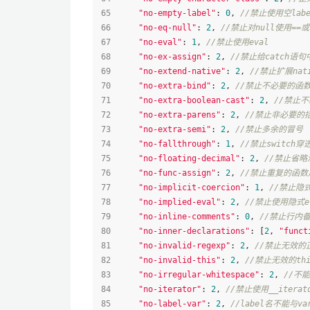
"no-empty-label"
: 
0
, 
//禁止使用空labe
"no-eq-null"
: 
2
, 
//禁止对null使用==
"no-eval"
: 
1
, 
//禁止使用eval
"no-ex-assign"
: 
2
, 
//禁止给catch语
"no-extend-native"
: 
2
, 
//禁止扩展nat
"no-extra-bind"
: 
2
, 
//禁止不必要的函
"no-extra-boolean-cast"
: 
2
, 
//禁止不
"no-extra-parens"
: 
2
, 
//禁止非必要的
"no-extra-semi"
: 
2
, 
//禁止多余的冒号
"no-fallthrough"
: 
1
, 
//禁止switch穿
"no-floating-decimal"
: 
2
, 
//禁止省略
"no-func-assign"
: 
2
, 
//禁止重复的函数
"no-implicit-coercion"
: 
1
, 
//禁止隐
"no-implied-eval"
: 
2
, 
//禁止使用隐式e
"no-inline-comments"
: 
0
, 
//禁止行内
"no-inner-declarations"
: [
2
, 
"funct
"no-invalid-regexp"
: 
2
, 
//禁止无效的
"no-invalid-this"
: 
2
, 
//禁止无效的t
"no-irregular-whitespace"
: 
2
, 
//不
"no-iterator"
: 
2
, 
//禁止使用__iterat
"no-label-var"
: 
2
, 
//label名不能与