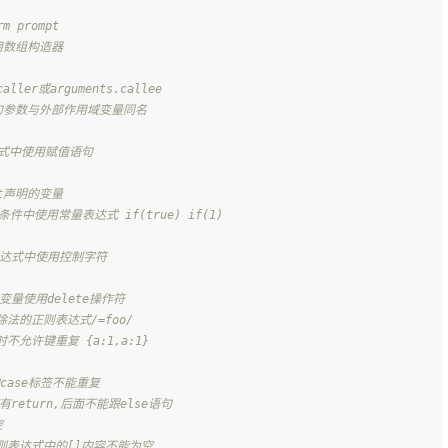
m prompt
用数组构造器
aller或arguments.callee
h子句参数与外部作用域变量同名
达式中使用赋值语句
st声明的变量
条件中使用常量表达式 if(true) if(1)
表达式中使用控制字符
变量使用delete操作符
法的正则表达式/=foo/
不允许键重复 {a:1,a:1}
中的case标签不能重复
有return,后面不能跟else语句
空
正则表达式中的[]内容不能为空