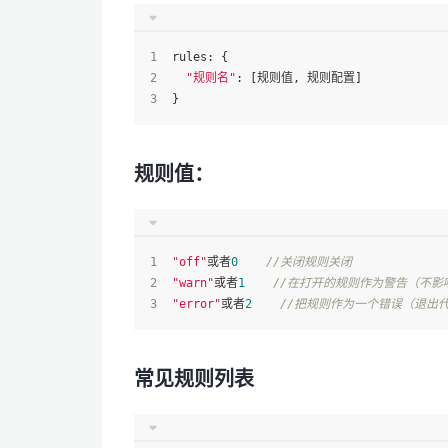
rules
: { 
"规则名"
: [规则值, 规则配置]
}
规则值：
"off"
或者
0
//关闭规则关闭
"warn"
或者
1
//在打开的规则作为警告（不影
"error"
或者
2
//把规则作为一个错误（退出
常见规则列表