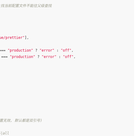
int找当前配置文件不能往父级查找
ue/prettier"
],
=== 
"production"
 ? 
"error"
 : 
"off"
,
 === 
"production"
 ? 
"error"
 : 
"off"
,
中配置无效, 默认都是双引号)
|all