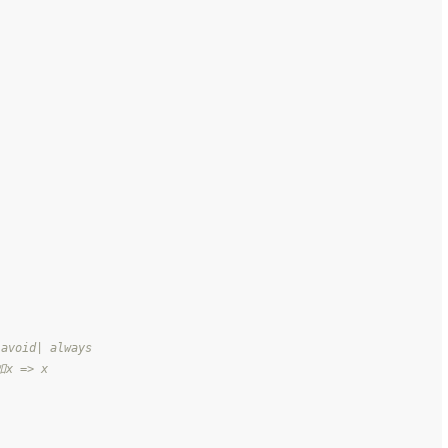
oid| always
x => x