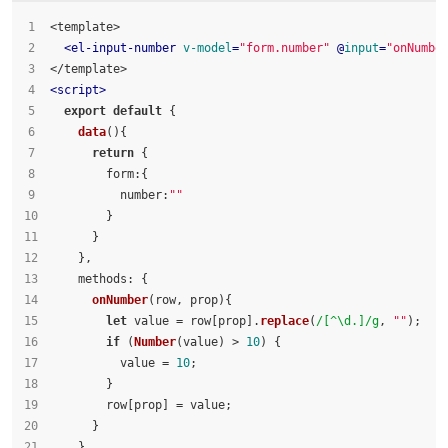
<template>
<
el-input-number
v-model
=
"form.number"
 @
input
=
"onNumbe
</template>
<
script
>
export
default
 {
data
(
){
return
 {
form
:{
number
:
""
        }
      }
    },
methods
: {
onNumber
(
row, prop
){
let
 value = row[prop].
replace
(
/[^\d.]/g
, 
""
);
if
 (
Number
(value) > 
10
) {
          value = 
10
;
        }
        row[prop] = value;
      }
    }