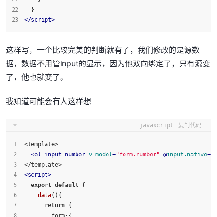
  }
</
script
>
这样写，一个比较完美的判断就有了，我们修改的是源数
据，数据不用管input的显示，因为他双向绑定了，只有源变
了，他也就变了。
我知道可能会有人这样想
javascript
复制代码
<template>
<
el-input-number
v-model
=
"form.number"
 @
input.native
=
"
</template>
<
script
>
export
default
 {
data
(
){
return
 {
form
:{