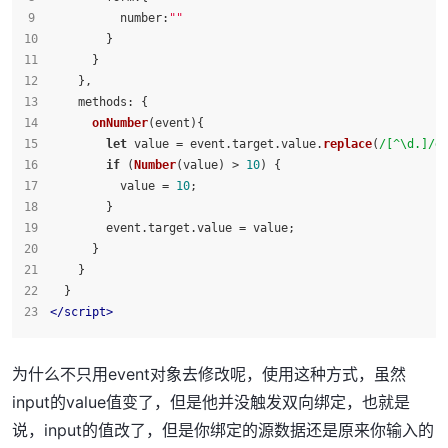
number
:
""
        }
      }
    },
methods
: {
onNumber
(
event
){
let
 value = event.
target
.
value
.
replace
(
/[^\d.]/g
if
 (
Number
(value) > 
10
) {
          value = 
10
;
        }
        event.
target
.
value
 = value;
      }
    }
  }
</
script
>
为什么不只用event对象去修改呢，使用这种方式，虽然
input的value值变了，但是他并没触发双向绑定，也就是
说，input的值改了，但是你绑定的源数据还是原来你输入的