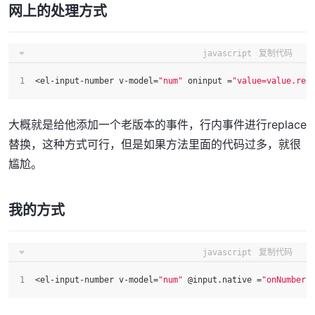
网上的处理方式
javascript
复制代码
<el-input-number v-model=
"num"
 oninput =
"value=value.rep
大概就是给他添加一个老版本的事件，行内事件进行replace
替换，这种方式可行，但是如果方法里面的代码过多，就很
尴尬。
我的方式
javascript
复制代码
<el-input-number v-model=
"num"
 @input.
native
 =
"onNumber(