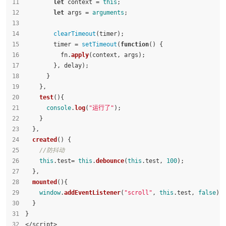
let
 context = 
this
;
let
 args = 
arguments
;
clearTimeout
(timer);
        timer = 
setTimeout
(
function
(
) {
          fn.
apply
(context, args);
        }, delay);
      }
    },
test
(
){
console
.
log
(
"运行了"
);
    }
  },
created
(
) {
//防抖动
this
.
test
= 
this
.
debounce
(
this
.
test
, 
100
);
  },
mounted
(
){
window
.
addEventListener
(
"scroll"
, 
this
.
test
, 
false
);
  }
}
</script>