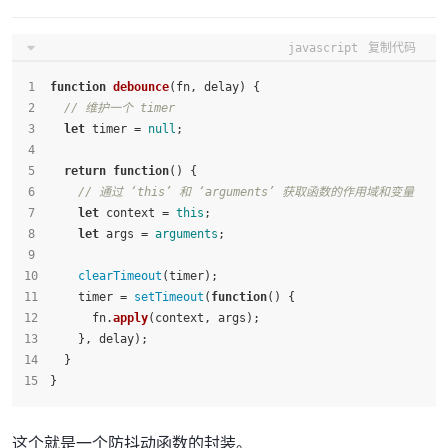
javascript
复制代码
function
debounce
(
fn, delay
) {
// 维护一个 timer
let
 timer = 
null
;
return
function
(
) {
// 通过 ‘this’ 和 ‘arguments’ 获取函数的作用域和变量
let
 context = 
this
;
let
 args = 
arguments
;
clearTimeout
(timer);
    timer = 
setTimeout
(
function
(
) {
      fn.
apply
(context, args);
    }, delay);
  }
}
这个就是一个防抖动函数的封装。