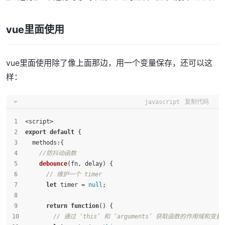
vue里面使用
vue里面使用除了像上面那边，用一个变量保存，还可以这
样：
javascript
复制代码
<script>
export
default
 {
methods
:{
//防抖动函数
debounce
(
fn, delay
) {
// 维护一个 timer
let
 timer = 
null
;
return
function
(
) {
// 通过 ‘this’ 和 ‘arguments’ 获取函数的作用域和变量