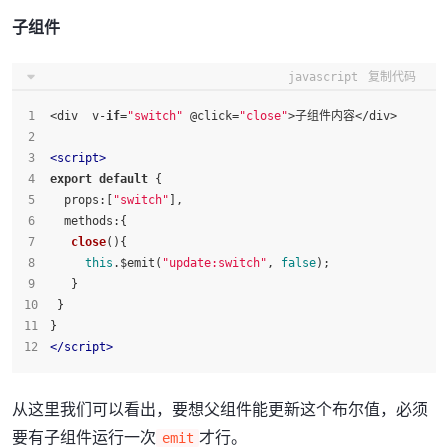
子组件
javascript
复制代码
<div  v-
if
=
"switch"
 @click=
"close"
>子组件内容</div>
<
script
>
export
default
 {
props
:[
"switch"
],
methods
:{
close
(
){
this
.$emit(
"update:switch"
, 
false
);
   }
 }
}
</
script
>
从这里我们可以看出，要想父组件能更新这个布尔值，必须
要有子组件运行一次
才行。
emit