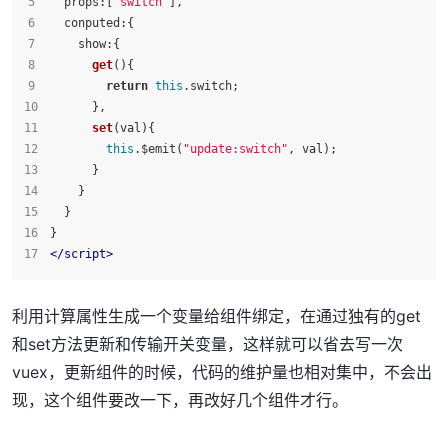
props
:[
"switch"
],
conputed
:{
show
:{
get
(
){
return
this
.
switch
;
      },
set
(
val
){
this
.$emit(
"update:switch"
, val);
      }
    }
  }
}
</
script
>
利用计算属性生成一个变量给组件绑定，在通过独有的get
和set方法更新和传输开关变量，这样就可以省去写一次
vuex，更新组件的时候，代码的维护量也相对集中，不会出
现，这个组件要改一下，再改好几个组件才行。