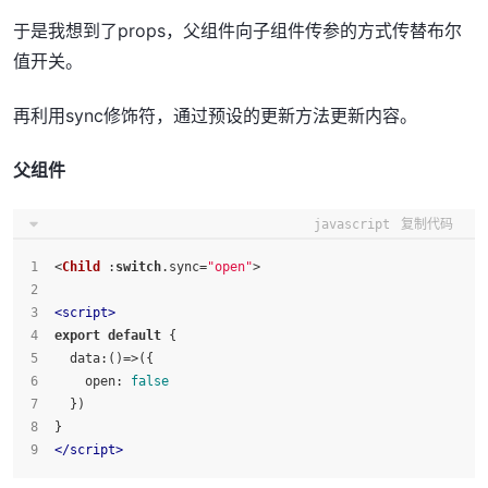
于是我想到了props，父组件向子组件传参的方式传替布尔
值开关。
再利用sync修饰符，通过预设的更新方法更新内容。
父组件
javascript
复制代码
<
Child
 :
switch
.
sync
=
"open"
>
<
script
>
export
default
 {
data
:
()=>
({
open
: 
false
  })
}
</
script
>