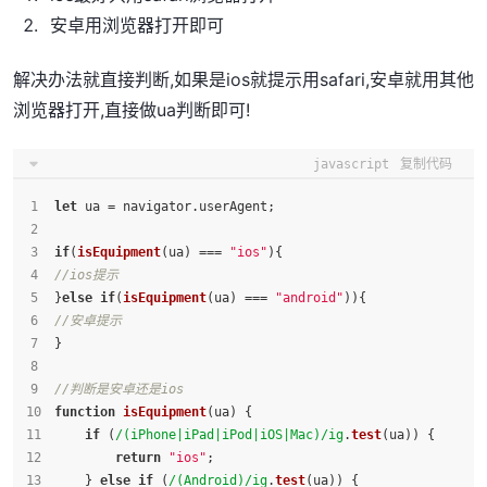
安卓用浏览器打开即可
解决办法就直接判断,如果是ios就提示用safari,安卓就用其他
浏览器打开,直接做ua判断即可!
javascript
复制代码
let
 ua = navigator.
userAgent
;
if
(
isEquipment
(ua) === 
"ios"
){
//ios提示
}
else
if
(
isEquipment
(ua) === 
"android"
)){
//安卓提示
}
//判断是安卓还是ios
function
isEquipment
(
ua
) {
if
 (
/(iPhone|iPad|iPod|iOS|Mac)/ig
.
test
(ua)) {
return
"ios"
;
    } 
else
if
 (
/(Android)/ig
.
test
(ua)) {