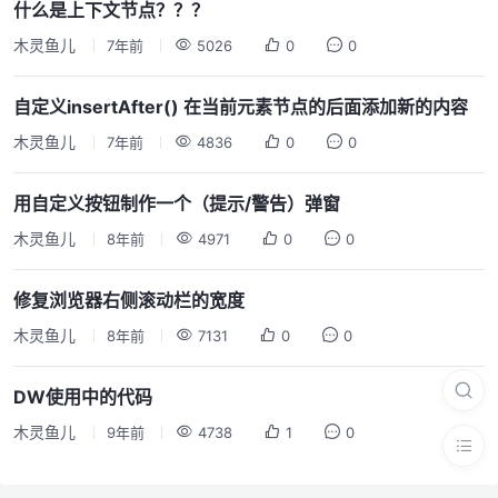
什么是上下文节点？？？
木灵鱼儿
7年前
5026
0
0
自定义insertAfter() 在当前元素节点的后面添加新的内容
木灵鱼儿
7年前
4836
0
0
用自定义按钮制作一个（提示/警告）弹窗
木灵鱼儿
8年前
4971
0
0
修复浏览器右侧滚动栏的宽度
木灵鱼儿
8年前
7131
0
0
DW使用中的代码
木灵鱼儿
9年前
4738
1
0