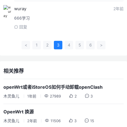
wuray
2年前
666学习
回复
<
1
2
3
4
5
6
>
相关推荐
openWrt或者iStoreOS如何手动卸载openClash
木灵鱼儿
1年前
27989
2
3
OpenWrt 换源
木灵鱼儿
2年前
11506
3
15