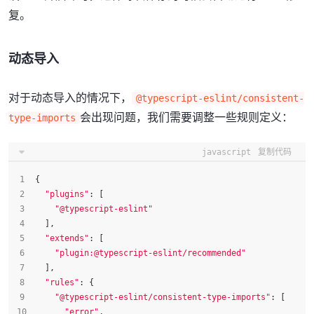
复。
动态导入
对于动态导入的情况下，
@typescript-eslint/consistent-
会出现问题，我们需要调整一些规则定义：
type-imports
javascript
复制代码
{
"plugins"
: [
"@typescript-eslint"
  ],
"extends"
: [
"plugin:@typescript-eslint/recommended"
  ],
"rules"
: {
"@typescript-eslint/consistent-type-imports"
: [
"error"
,