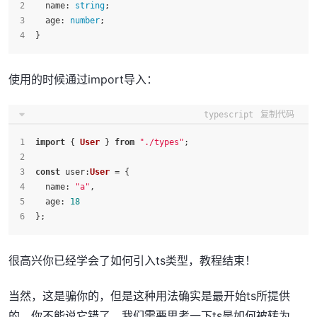
name
: 
string
;
age
: 
number
;
}
使用的时候通过import导入：
typescript
复制代码
import
 { 
User
 } 
from
"./types"
;
const
user
:
User
 = {
name
: 
"a"
,
age
: 
18
};
很高兴你已经学会了如何引入ts类型，教程结束！
当然，这是骗你的，但是这种用法确实是最开始ts所提供
的，你不能说它错了，我们需要思考一下ts是如何被转为