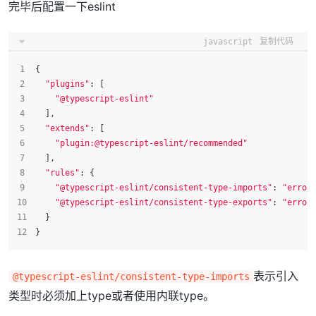
完毕后配置一下eslint
javascript
复制代码
{
"plugins"
: [
"@typescript-eslint"
  ],
"extends"
: [
"plugin:@typescript-eslint/recommended"
  ],
"rules"
: {
"@typescript-eslint/consistent-type-imports"
: 
"error
"@typescript-eslint/consistent-type-exports"
: 
"error
  }
}
表示引入
@typescript-eslint/consistent-type-imports
类型时必须加上type或者使用内联type。