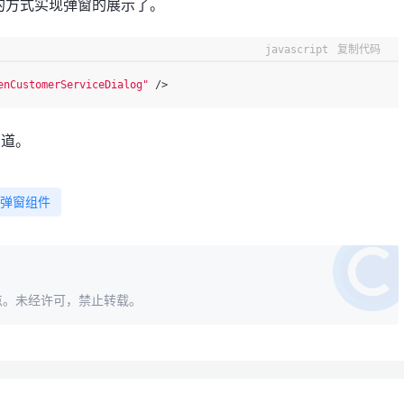
的方式实现弹窗的展示了。
javascript
复制代码
enCustomerServiceDialog"
 />
知道。
弹窗组件
点。未经许可，禁止转载。