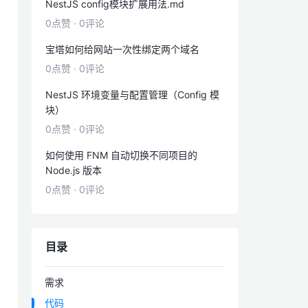
NestJS config模块扩展用法.md
0点赞
·
0评论
宝塔如何给网站一次性绑定两个域名
0点赞
·
0评论
NestJS 环境变量与配置管理（Config 模
块）
0点赞
·
0评论
如何使用 FNM 自动切换不同项目的
Node.js 版本
0点赞
·
0评论
nMaskClick">
目录
需求
代码