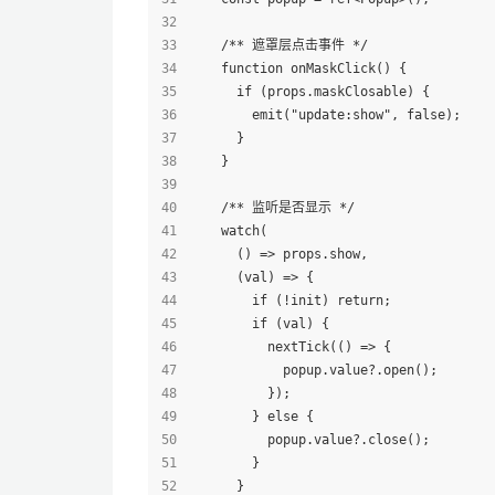
    /** 遮罩层点击事件 */
    function onMaskClick() {
      if (props.maskClosable) {
        emit("update:show", false);
      }
    }
    /** 监听是否显示 */
    watch(
      () => props.show,
      (val) => {
        if (!init) return;
        if (val) {
          nextTick(() => {
            popup.value?.open();
          });
        } else {
          popup.value?.close();
        }
      }