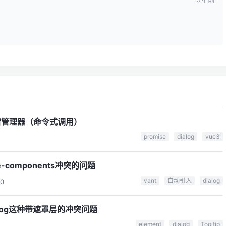
用弹窗管理器（命令式调用）
promise
dialog
vue3
ue-components冲突的问题
vant
自动引入
dialog
0
和Dialog这种带遮罩层的冲突问题
element
dialog
Tooltip