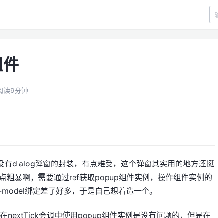
组件
阅读9分钟
没有dialog弹窗的封装，有点难受，这个弹窗其实用的地方还挺
粗暴啊，需要通过ref获取popup组件实例，操作组件实例的
v-model绑定差了好多，于是自己想着造一个。
后在nextTick会调中使用popup组件实例是没有问题的，但是在