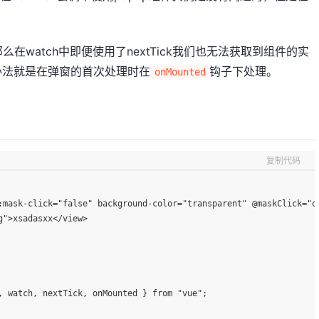
在watch中即便使用了nextTick我们也无法获取到组件的实
办法就是在弹窗的首次处理时在
钩子下处理。
onMounted
复制代码
:mask-click="false" background-color="transparent" @maskClick="o
g">xsadasxx</view>
, watch, nextTick, onMounted } from "vue";