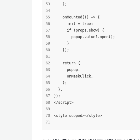
    );
    onMounted(() => {
      init = true;
      if (props.show) {
        popup.value?.open();
      }
    });
    return {
      popup,
      onMaskClick,
    };
  },
});
</script>
<style scoped></style>