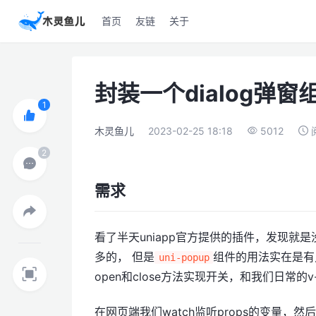
首页
友链
关于
封装一个dialog弹窗
木灵鱼儿
2023-02-25 18:18
5012
需求
看了半天uniapp官方提供的插件，发现就是
多的， 但是
组件的用法实在是有点
uni-popup
open和close方法实现开关，和我们日常的
在网页端我们watch监听props的变量，然