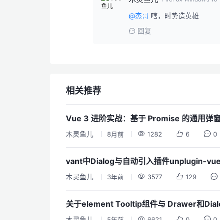
@杰哥
嗐，时势造英雄
回复
相关推荐
Vue 3 进阶实战：基于 Promise 的通
木灵鱼儿
8月前
1282
6
0
vant中Dialog与自动引入插件unplugin-v
木灵鱼儿
3年前
3577
129
关于element Tooltip组件与 Drawer
木灵鱼儿
5年前
6621
0
0