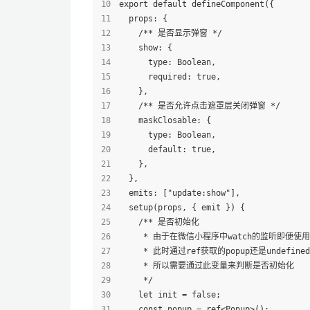
export default defineComponent({
  props: {
    /** 是否显示弹窗 */
    show: {
      type: Boolean,
      required: true,
    },
    /** 是否允许点击遮罩层关闭弹窗 */
    maskClosable: {
      type: Boolean,
      default: true,
    },
  },
  emits: ["update:show"],
  setup(props, { emit }) {
    /** 是否初始化
     * 由于在微信小程序中watch的监听即便使用了
     * 此时通过ref获取的popup还是undefined
     * 所以需要通过此变量来判断是否初始化
     */
    let init = false;
    const popup = ref<Popup>();