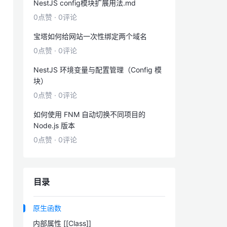
NestJS config模块扩展用法.md
0点赞
·
0评论
宝塔如何给网站一次性绑定两个域名
0点赞
·
0评论
NestJS 环境变量与配置管理（Config 模
块）
0点赞
·
0评论
如何使用 FNM 自动切换不同项目的
Node.js 版本
0点赞
·
0评论
目录
原生函数
内部属性 [[Class]]