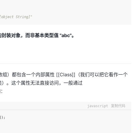
[object String]"
bc" 的封装对象，而非基本类型值 "abc"。
象（如数组）都包含一个内部属性 [[Class]]（我们可以把它看作一个
类）。这个属性无法直接访问，一般通过
例如：
javascript
复制代码
]);