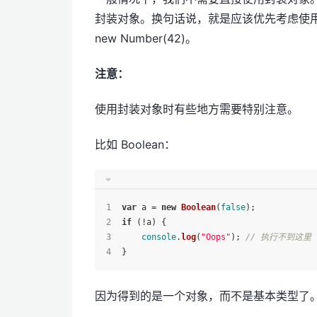
封装对象。换句话说，就是应该优先考虑使用 "abc"
new Number(42)。
注意：
使用封装对象时有些地方需要特别注意。
比如 Boolean：
var
 a = 
new
Boolean
(
false
);
if
 (!a) {
console
.
log
(
"Oops"
); 
// 执行不到这里
}
因为得到的是一个对象，而不是基本类型了