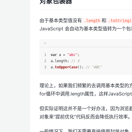
对象包装器
由于基本类型值没有
和
.length
.toString(
JavaScript 会自动为基本类型值转为一
var
 a = 
"abc"
;
a.
length
; 
// 3
a.
toUpperCase
(); 
// "ABC"
理论上，如果我们频繁的去调用基本类型的
for循环中调用.length属性，这样JavaSc
但实际证明这并不是一个好办法，因为浏览器已
对象来“提前优化”代码反而会降低执行效率
一般情况下，我们不需要直接使用封装对象。最好