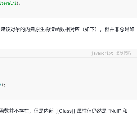
iteral/i
);
属性和创建该对象的内建原生构造函数相对应（如下），但并非总是如
javascript
复制代码
d
);
构造函数并不存在，但是内部 [[Class]] 属性值仍然是 "Null" 和