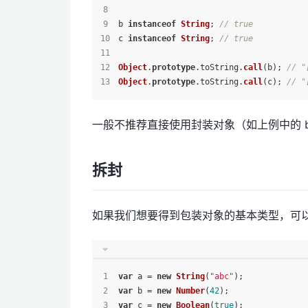
b 
instanceof
String
; 
// true
c 
instanceof
String
; 
// true
Object
.
prototype
.
toString
.
call
(b); 
// "
Object
.
prototype
.
toString
.
call
(c); 
// "
一般不推荐直接使用封装对象（如上例中的 b
拆封
如果我们想要得到包装对象的基本类型，可
var
 a = 
new
String
(
"abc"
);
var
 b = 
new
Number
(
42
);
var
 c = 
new
Boolean
(
true
);