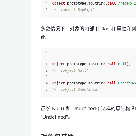
Object
.
prototype
.
toString
.
call
(
/regex-l
// "[object RegExp]"
多数情况下，对象的内部 [[Class]] 
此。
Object
.
prototype
.
toString
.
call
(
null
);
// "[object Null]"
Object
.
prototype
.
toString
.
call
(
undefine
// "[object Undefined]"
虽然 Null() 和 Undefined() 这样的原生
"Undefined"。