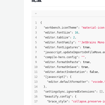
{
"workbench.iconTheme"
:
"material-icon
"editor.fontSize"
:
16
,
"editor.tabSize"
:
2
,
"editor.fontFamily"
:
"'JetBrains Mono
"editor.fontLigatures"
:
true
,
"javascript.updateImportsOnFileMove.e
"compile-hero.config"
:
""
,
"editor.formatOnPaste"
:
true
,
"editor.formatOnSave"
:
true
,
"editor.detectIndentation"
:
false
,
"[javascript]"
:
{
"editor.defaultFormatter"
:
"vscode.
}
,
"settingsSync.ignoredExtensions"
:
[
]
,
"beautify.config"
:
{
"brace_style"
:
"collapse,preserve-i