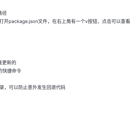
对路径
以在打开package.json文件，在右上角有一个v按钮，点击可以查看
后谁更新的
es6的快捷命令
会做一次记录，可以防止意外发生回退代码