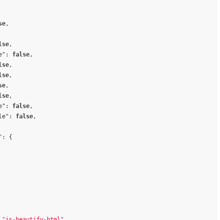
se
,
lse
,
e"
:
false
,
lse
,
lse
,
se
,
lse
,
e"
:
false
,
le"
:
false
,
"
:
{
"js-beautify-html"
,