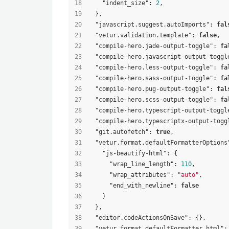
"indent_size"
:
2
,
}
,
"javascript.suggest.autoImports"
:
fal
"vetur.validation.template"
:
false
,
"compile-hero.jade-output-toggle"
:
fa
"compile-hero.javascript-output-toggl
"compile-hero.less-output-toggle"
:
fa
"compile-hero.sass-output-toggle"
:
fa
"compile-hero.pug-output-toggle"
:
fal
"compile-hero.scss-output-toggle"
:
fa
"compile-hero.typescript-output-toggl
"compile-hero.typescriptx-output-togg
"git.autofetch"
:
true
,
"vetur.format.defaultFormatterOptions
"js-beautify-html"
:
{
"wrap_line_length"
:
110
,
"wrap_attributes"
:
"auto"
,
"end_with_newline"
:
false
}
}
,
"editor.codeActionsOnSave"
:
{
}
,
"vetur.format.defaultFormatter.html"
: