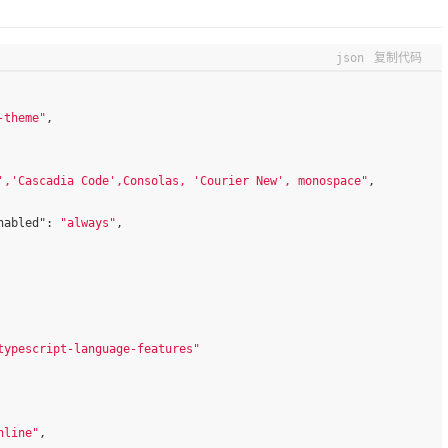
json
复制代码
-theme"
,
','Cascadia Code',Consolas, 'Courier New', monospace"
,
nabled"
:
"always"
,
typescript-language-features"
nline"
,