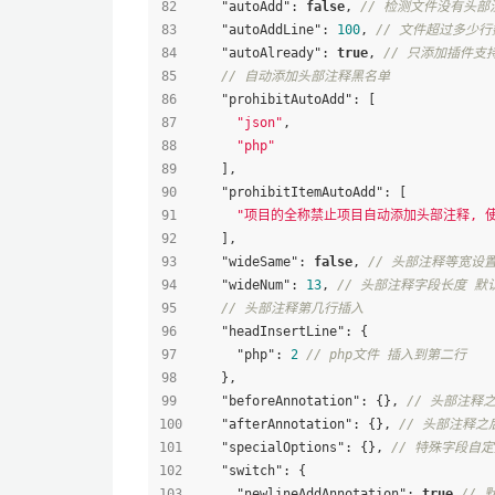
"autoAdd"
:
false
,
// 检测文件没有头
"autoAddLine"
:
100
,
// 文件超过多少
"autoAlready"
:
true
,
// 只添加插件支
// 自动添加头部注释黑名单
"prohibitAutoAdd"
:
[
"json"
,
"php"
]
,
"prohibitItemAutoAdd"
:
[
"项目的全称禁止项目自动添加头部注释, 
]
,
"wideSame"
:
false
,
// 头部注释等宽设
"wideNum"
:
13
,
// 头部注释字段长度 默
// 头部注释第几行插入
"headInsertLine"
:
{
"php"
:
2
// php文件 插入到第二行
}
,
"beforeAnnotation"
:
{
}
,
// 头部注释
"afterAnnotation"
:
{
}
,
// 头部注释之
"specialOptions"
:
{
}
,
// 特殊字段自
"switch"
:
{
"newlineAddAnnotation"
:
true
// 