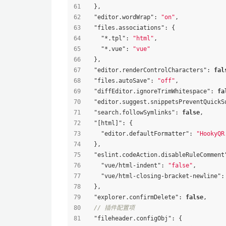
}
,
"editor.wordWrap"
:
"on"
,
"files.associations"
:
{
"*.tpl"
:
"html"
,
"*.vue"
:
"vue"
}
,
"editor.renderControlCharacters"
:
fal
"files.autoSave"
:
"off"
,
"diffEditor.ignoreTrimWhitespace"
:
fa
"editor.suggest.snippetsPreventQuickS
"search.followSymlinks"
:
false
,
"[html]"
:
{
"editor.defaultFormatter"
:
"HookyQR
}
,
"eslint.codeAction.disableRuleComment
"vue/html-indent"
:
"false"
,
"vue/html-closing-bracket-newline"
:
}
,
"explorer.confirmDelete"
:
false
,
// 插件配置项
"fileheader.configObj"
:
{