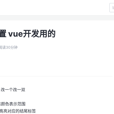
置 vue开发用的
阅读30分钟
修改，改一个改一双
号选择有颜色表示范围
标签自动高亮对应的结尾标签