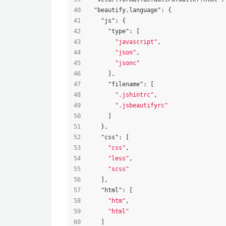
"beautify.language"
:
{
"js"
:
{
"type"
:
[
"javascript"
,
"json"
,
"jsonc"
]
,
"filename"
:
[
".jshintrc"
,
".jsbeautifyrc"
]
}
,
"css"
:
[
"css"
,
"less"
,
"scss"
]
,
"html"
:
[
"htm"
,
"html"
]