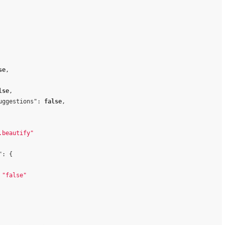
se
,
lse
,
uggestions"
:
false
,
.beautify"
"
:
{
"false"