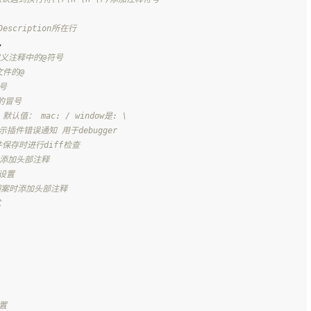
escription所在行
,
定义注释中的@符号
文件的@
号
的冒号
 默认值： mac: / window是: \
示插件错误通知 用于debugger
件保存时进行diff检查
动添加头部注释
设置
图案时添加头部注释
式
置