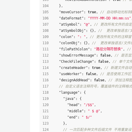
}
,
"moveCursor"
:
true
,
// 自动移动光标到D
"dateFormat"
:
"YYYY-MM-DD HH:mm:ss"
"atSymbol"
:
"@"
,
// 更改所有文件的自
"atSymbolObj"
:
{
}
,
//  更改单独语言/
"colon"
:
": "
,
// 更改所有文件的注释冒
"colonObj"
:
{
}
,
//  更改单独语言/文件
"filePathColon"
:
"路径分隔符替换"
,
//
"showErrorMessage"
:
false
,
// 是否显
"CheckFileChange"
:
false
,
// 单个文
"createHeader"
:
true
,
// 新建文件自
"useWorker"
:
false
,
// 是否使用工作区
"designAddHead"
:
false
,
// 添加注释
// 自定义语言注释符号，覆盖插件的注释格
"language"
:
{
"java"
:
{
"head"
:
"/$$"
,
"middle"
:
" $ @"
,
"end"
:
" $/"
}
,
// 一次匹配多种文件后缀文件 不用重复设