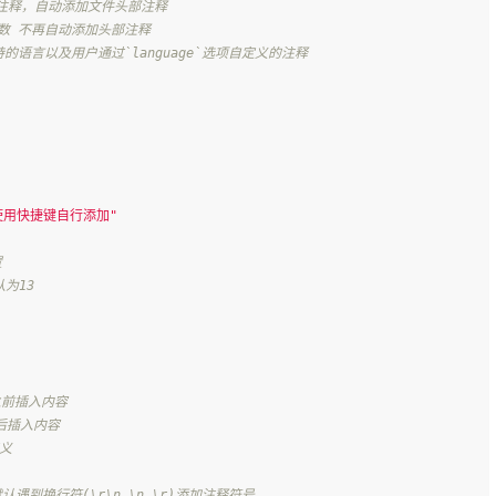
部注释，自动添加文件头部注释
行数 不再自动添加头部注释
持的语言以及用户通过`language`选项自定义的注释
使用快捷键自行添加"
置
认为13
之前插入内容
后插入内容
定义
默认遇到换行符(\r\n \n \r)添加注释符号