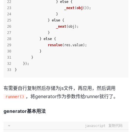
                    } 
else
 {
_next
(
obj
());
                    }
                } 
else
 {
_next
(obj);
                }
            } 
else
 {
resolve
(res.
value
);
            }
        }
    });
}
有需要自行复制然后存储为js文件，再应用，然后调用
，将generator作为参数传给runner就行了。
runner()
generator基本用法
javascript
复制代码