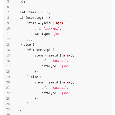
    });
let
 items = 
null
;
if
 (user.
login
) {
        items = 
yield
 $.
ajax
({
url
: 
"xxx/api"
,
dataType
: 
"json"
        });
    } 
else
 {
if
 (user.
vip
) {
            items = 
yield
 $.
ajax
({
url
: 
"xxx/api"
,
dataType
: 
"json"
            });
        } 
else
 {
            items = 
yield
 $.
ajax
({
url
: 
"xxx/api"
,
dataType
: 
"json"
            });
        }
    }