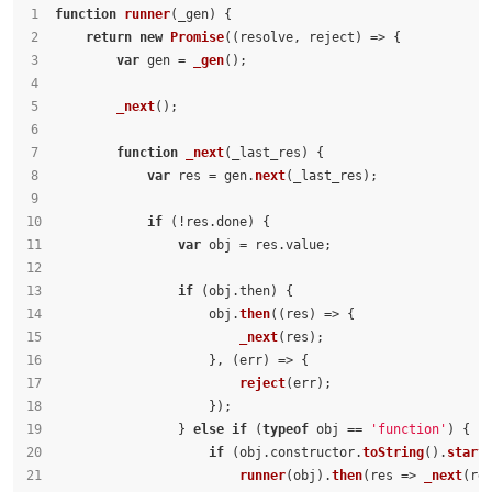
function
runner
(
_gen
) {
return
new
Promise
(
(
resolve, reject
) =>
 {
var
 gen = 
_gen
();
_next
();
function
_next
(
_last_res
) {
var
 res = gen.
next
(_last_res);
if
 (!res.
done
) {
var
 obj = res.
value
;
if
 (obj.
then
) {
                    obj.
then
(
(
res
) =>
 {
_next
(res);
                    }, 
(
err
) =>
 {
reject
(err);
                    });
                } 
else
if
 (
typeof
 obj == 
'function'
) {
if
 (obj.
constructor
.
toString
().
start
runner
(obj).
then
(
res
 =>
_next
(re