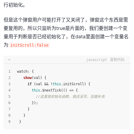
行初始化。
但是这个弹窗用户可能打开了又关闭了，弹窗这个东西是需
要复用的，所以只监听为true是片面的，我们要创建一个变
量用于判断是否已经初始化了，在data里面创建一个变量名
为
initScroll:false
javascript
复制代码
watch
: {
show
(
val
) {
if
 (val && !
this
.
initScroll
) {
this
.$nextTick(
() =>
 {
//这里放初始化函数，我还没写，后面补充
        });
      }
    }
  }