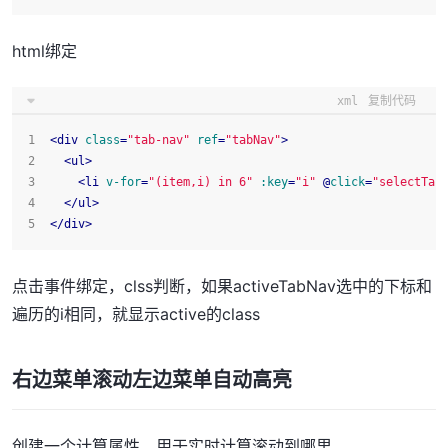
html绑定
xml
复制代码
<
div
class
=
"tab-nav"
ref
=
"tabNav"
>
<
ul
>
<
li
v-for
=
"(item,i) in 6"
:key
=
"i"
 @
click
=
"selectTab
</
ul
>
</
div
>
点击事件绑定，clss判断，如果activeTabNav选中的下标和
遍历的i相同，就显示active的class
右边菜单滚动左边菜单自动高亮
创建一个计算属性，用于实时计算滚动到哪里