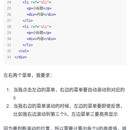
<
li
ref
=
"sli"
>
<
p
>
小标题
</
p
>
<
div
>
内容
</
div
>
</
li
>
<
li
ref
=
"sli"
>
<
p
>
小标题
</
p
>
<
div
>
内容
</
div
>
</
li
>
</
ul
>
</
div
>
左右两个菜单，我要求：
当我点击左边的菜单，右边的菜单要自动滚动到对应的
li
当我右边的菜单滚动的时候，左边的菜单要即使反馈，
比如我右边滚动到第三个li，左边菜单三要高亮显示
因为要判断滚动的位置，所以需要计算出每个li的高度值，将