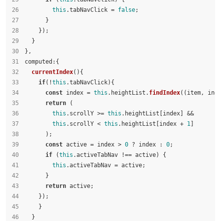
this
.
tabNavClick
 = 
false
;
      }
    });
  }
},
computed
:{
currentIndex
(
){
if
(!
this
.
tabNavClick
){
const
 index = 
this
.
heightList
.
findIndex
(
(
item, ind
return
 (
this
.
scrollY
 >= 
this
.
heightList
[index] &&
this
.
scrollY
 < 
this
.
heightList
[index + 
1
]
      );
const
 active = index > 
0
 ? index : 
0
;
if
 (
this
.
activeTabNav
 !== active) {
this
.
activeTabNav
 = active;
      }
return
 active;
    });
    }
  }