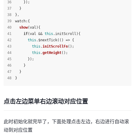
    });
  }
},
watch
:{
show
(
val
){
if
(val && 
this
.
initScroll
){
this
.$nextTick(
() =>
 {
this
.
initScrollFn
();
this
.
getHeight
();
      });
    }
  }
}
点击左边菜单右边滚动对应位置
此时初始化就完毕了，下面处理点击左边，右边进行自动滚
动到对应位置