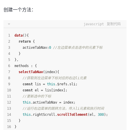
创建一个方法：
javascript
复制代码
data
(
){
return
 {
activeTabNav
:
0
//左边菜单点击选中的元素下标
  }
},
methods : {
selectTabNav
(
index
){
//获取到左边菜单下标对应的右边li元素
const
 lis = 
this
.
$refs
.
sli
;
const
 el = lis[index];
//更新选中的下标
this
.
activeTabNav
 = index;
//运行右边菜单的跳转方法，传入li元素和执行时间
this
.
rightScroll
.
scrollToElement
(el, 
300
);
  }
}