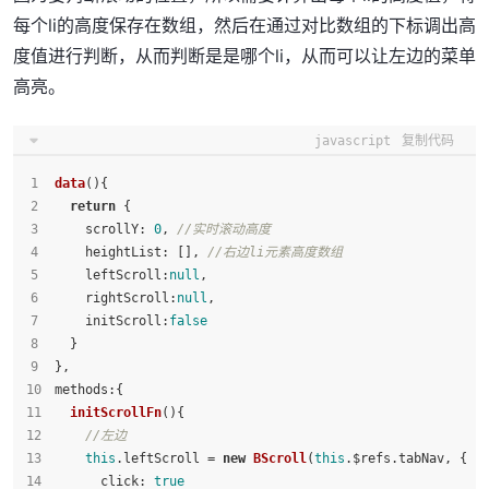
每个li的高度保存在数组，然后在通过对比数组的下标调出高
度值进行判断，从而判断是是哪个li，从而可以让左边的菜单
高亮。
javascript
复制代码
data
(
){
return
 {
scrollY
: 
0
, 
//实时滚动高度
heightList
: [], 
//右边li元素高度数组
leftScroll
:
null
,
rightScroll
:
null
,
initScroll
:
false
  }
},
methods
:{
initScrollFn
(
){
//左边
this
.
leftScroll
 = 
new
BScroll
(
this
.
$refs
.
tabNav
, {
click
: 
true