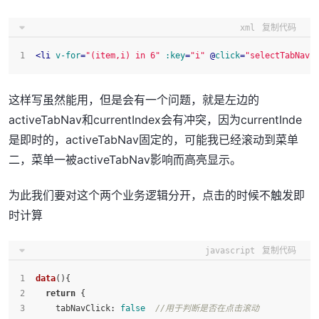
xml
复制代码
<
li
v-for
=
"(item,i) in 6"
:key
=
"i"
 @
click
=
"selectTabNav(
这样写虽然能用，但是会有一个问题，就是左边的
activeTabNav和currentIndex会有冲突，因为currentInde
是即时的，activeTabNav固定的，可能我已经滚动到菜单
二，菜单一被activeTabNav影响而高亮显示。
为此我们要对这个两个业务逻辑分开，点击的时候不触发即
时计算
javascript
复制代码
data
(
){
return
 {
tabNavClick
: 
false
//用于判断是否在点击滚动