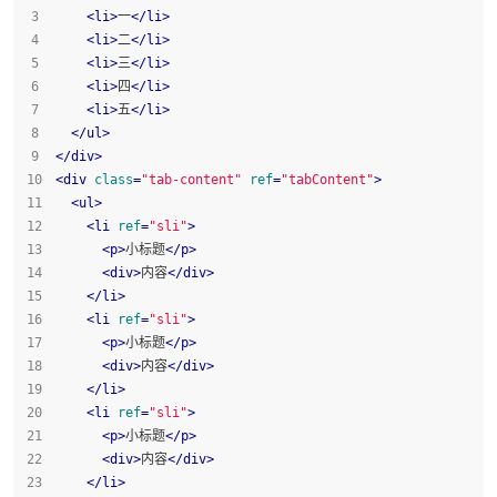
<
li
>
一
</
li
>
<
li
>
二
</
li
>
<
li
>
三
</
li
>
<
li
>
四
</
li
>
<
li
>
五
</
li
>
</
ul
>
</
div
>
<
div
class
=
"tab-content"
ref
=
"tabContent"
>
<
ul
>
<
li
ref
=
"sli"
>
<
p
>
小标题
</
p
>
<
div
>
内容
</
div
>
</
li
>
<
li
ref
=
"sli"
>
<
p
>
小标题
</
p
>
<
div
>
内容
</
div
>
</
li
>
<
li
ref
=
"sli"
>
<
p
>
小标题
</
p
>
<
div
>
内容
</
div
>
</
li
>