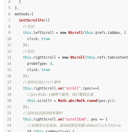
  }
},
methods
:{
initScrollFn
(
){
//左边
this
.
leftScroll
 = 
new
BScroll
(
this
.
$refs
.
tabNav
, {
click
: 
true
    });
//右边
this
.
rightScroll
 = 
new
BScroll
(
this
.
refs
.
tabContent
,
probeType
: 
3
,
click
: 
true
    });
//监听右边scroll事件
this
.
rightScroll
.
on
(
"scroll"
,
(
pos
)=>
{
//pos包含x,y轴两个属性，我们要取正值
this
.
scrollY
 = 
Math
.
abs
(
Math
.
round
(pos.
y
));
    });
//监听右边滚动结束事件
this
.
rightScroll
.
on
(
"scrollEnd"
, 
pos
 =>
 {
//如果是点击滚动，滚动结束后恢复tabNavClick为false
if
 (
this
.
tabNavClick
) {