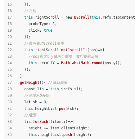
    });
//右边
this
.
rightScroll
 = 
new
BScroll
(
this
.
refs
.
tabContent
,
probeType
: 
3
,
click
: 
true
    });
//监听右边scroll事件
this
.
rightScroll
.
on
(
"scroll"
,
(
pos
)=>
{
//pos包含x,y轴两个属性，我们要取正值
this
.
scrollY
 = 
Math
.
abs
(
Math
.
round
(pos.
y
));
    });
  },
getHeight
(
){ 
//获取高度
const
 lis = 
this
.
$refs
.
sli
;
//高度从0开始
let
 sh = 
0
;
this
.
heightList
.
push
(sh);
//遍历
    lis.
forEach
(
(
item,i
)=>
{
      height += item.
clientHeight
;
this
.
heightList
.
push
(height);