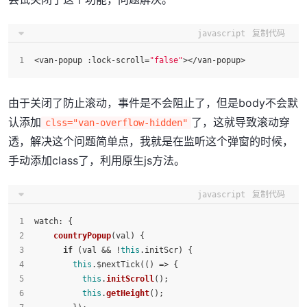
javascript
复制代码
<van-popup :lock-scroll=
"false"
></van-popup>
由于关闭了防止滚动，事件是不会阻止了，但是body不会默
认添加
了，这就导致滚动穿
clss="van-overflow-hidden"
透，解决这个问题简单点，我就是在监听这个弹窗的时候，
手动添加class了，利用原生js方法。
javascript
复制代码
watch
: {
countryPopup
(
val
) {
if
 (val && !
this
.
initScr
) {
this
.$nextTick(
() =>
 {
this
.
initScroll
();
this
.
getHeight
();