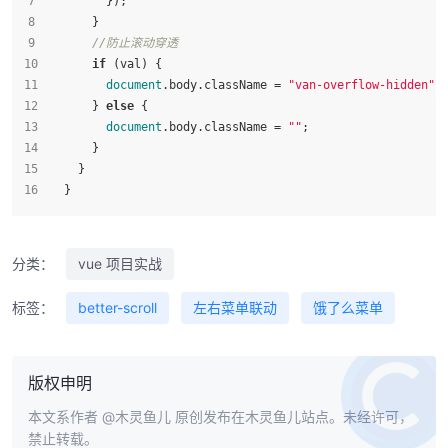
        });
      }
//防止滚动穿透
if
 (val) {
document
.
body
.
className
 = 
"van-overflow-hidden"
;
      } 
else
 {
document
.
body
.
className
 = 
""
;
      }
    }
  }
分类：
vue 项目实战
标签：
better-scroll
左右菜单联动
饿了么菜单
版权申明
本文系作者
@木灵鱼儿
原创发布在木灵鱼儿站点。未经许可，
禁止转载。