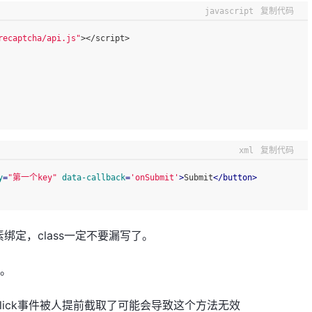
javascript
复制代码
recaptcha/api.js"
></script>
xml
复制代码
y
=
"第一个key"
data-callback
=
'onSubmit'
>
Submit
</
button
>
定，class一定不要漏写了。
h。
lick事件被人提前截取了可能会导致这个方法无效