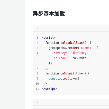
异步基本加载
<
script
>
function
onloadCallback
(
) {
    grecaptcha.
render
(
'submit'
, {
'sitekey'
: 
'第一个key'
,
'callback'
: onSubmit
    });
  };
function
onSubmit
(
token
) {
console
.
log
(token)
  }
</
script
>