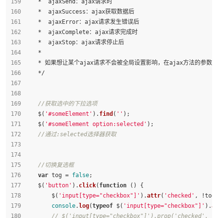
    *  ajaxSend：ajax请求时
    *  ajaxSuccess：ajax获取数据后
    *  ajaxError：ajax请求发生错误后
    *  ajaxComplete：ajax请求完成时
    *  ajaxStop：ajax请求停止后
    * 
    * 如果想让某个ajax请求不会被全局设置影响，在ajax方法的参数对象
    */
//获取选中的下拉选项
    $(
'#someElement'
).
find
(
''
);
    $(
'#someElement option:selected'
);
//通过:selected选择器获取
//切换复选框
var
 tog = 
false
;
    $(
'button'
).
click
(
function
 (
) {
        $(
'input[type="checkbox"]'
).
attr
(
'checked'
, !tog
console
.
log
(
typeof
 $(
'input[type="checkbox"]'
).
a
// $('input[type="checkbox"]').prop('checked',