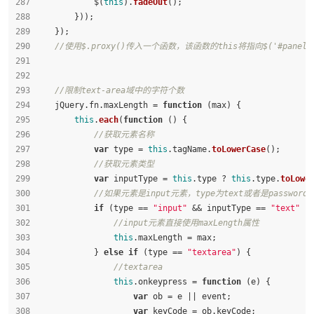
            $(
this
).
fadeOut
();
        }));
    });
//使用$.proxy()传入一个函数，该函数的this将指向$('#panel'
//限制text-area域中的字符个数
    jQuery.
fn
.
maxLength
 = 
function
 (
max
) {
this
.
each
(
function
 (
) {
//获取元素名称
var
 type = 
this
.
tagName
.
toLowerCase
();
//获取元素类型
var
 inputType = 
this
.
type
 ? 
this
.
type
.
toLowe
//如果元素是input元素，type为text或者是password
if
 (type == 
"input"
 && inputType == 
"text"
 |
//input元素直接使用maxLength属性
this
.
maxLength
 = max;
            } 
else
if
 (type == 
"textarea"
) {
//textarea
this
.
onkeypress
 = 
function
 (
e
) {
var
 ob = e || event;
var
 keyCode = ob.
keyCode
;