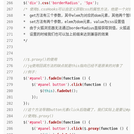
    $(
'div'
).
css
(
'borderRadius'
, 
'5px'
);
/* 使用$.cssHooks可以自定义获取css的属性方法，他是一个对象
    *  get方法有三个参数，其中elem为对应的dom元素，其他两个
    *  set方法有两个参数，elem为dom元素，value为css设置值
    *  由于火狐浏览器无法通过borderRadius直接获取到值，
    *  设置的时候我们也可以加上前缀来达到兼容的效果
    */
//$.proxy()的使用
//jq使用回调方法的缺点就是this指向已经不是原来的对象了
//例子：
    $(
'#panel'
).
fadeIn
(
function
 (
) {
        $(
'#panel button'
).
click
(
function
 (
) {
            $(
this
).
fadeOut
();
        });
    });
//这个方法导致button元素click后隐藏了，我们实际上是要让#pa
//使用$.proxy()
    $(
'#panel'
).
fadeIn
(
function
 (
) {
        $(
'#panel button'
).
click
($.
proxy
(
function
 (
) {