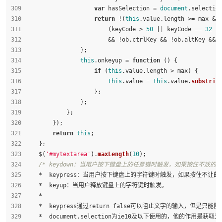
var
 hasSelection = 
document
.
selectio
return
 !(
this
.
value
.
length
 >= max &&
                        (keyCode > 
50
 || keyCode == 
32
 |
                        && !ob.
ctrlKey
 && !ob.
altKey
 && 
                };
this
.
onkeyup
 = 
function
 (
) {
if
 (
this
.
value
.
length
 > max) {
this
.
value
 = 
this
.
value
.
substrin
                    };
                };
            };
        });
return
this
;
    };
    $(
'#mytextarea'
).
maxLength
(
10
);
/* keydown：当用户按下键盘上的任意键时触发，如果按住不放
    *  keypress：当用户按下键盘上的字符键时触发，如果按住不
    *  keyup：当用户释放键盘上的字符键时触发。
    *
    *  keypress通过return false可以阻止文字的输入，但
    *  document.selection为ie10及以下使用的，他的作用是