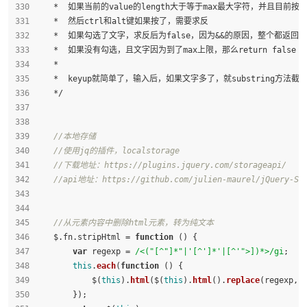
    *  如果当前的value的length大于等于max最大字符，并且目前
    *  然后ctrl和alt键如果按了，需要求反
    *  如果勾选了文字，求反后为false，因为&&的原因，整个都返回fa
    *  如果没有勾选，且文字因为到了max上限，那么return false
    *  
    *  keyup就简单了，输入后，如果文字多了，就substring方法截
    */
//本地存储
//使用jq的插件，localstorage
//下载地址：https://plugins.jquery.com/storageapi/
//api地址：https://github.com/julien-maurel/jQuery-Sto
//从元素内容中删除html元素，转为纯文本
    $.fn.
stripHtml
 = 
function
 (
) {
var
 regexp = 
/<("[^"]*"|'[^']*'|[^'">])*>/gi
;
this
.
each
(
function
 (
) {
            $(
this
).
html
($(
this
).
html
().
replace
(regexp, 
        });