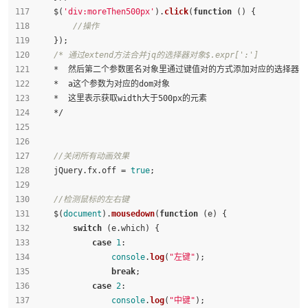
    $(
'div:moreThen500px'
).
click
(
function
 (
) {
//操作
    });
/* 通过extend方法合并jq的选择器对象$.expr[':']
    *  然后第二个参数匿名对象里通过键值对的方式添加对应的选择器，然
    *  a这个参数为对应的dom对象
    *  这里表示获取width大于500px的元素
    */
//关闭所有动画效果
    jQuery.
fx
.
off
 = 
true
;
//检测鼠标的左右键
    $(
document
).
mousedown
(
function
 (
e
) {
switch
 (e.
which
) {
case
1
:
console
.
log
(
"左键"
);
break
;
case
2
:
console
.
log
(
"中键"
);