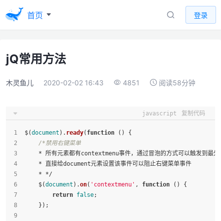
首页
登录
jQ常用方法
木灵鱼儿
2020-02-02 16:43
4851
阅读58分钟
javascript
复制代码
$(
document
).
ready
(
function
 (
) {
/*禁用右键菜单
    * 所有元素都有contextmenu事件，通过冒泡的方式可以触发到最
    * 直接给document元素设置该事件可以阻止右键菜单事件
    * */
    $(
document
).
on
(
'contextmenu'
, 
function
 (
) {
return
false
;
    });