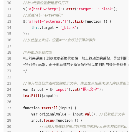
//给a元素设置新建窗口打开
    $(
'a[href^="http"]'
).
attr
(
'target'
, 
'_blank'
);
//或者rel="external"
    $(
'a[rel$="external"]'
).
click
(
function
 (
) {
this
.
target
 = 
'_blank'
;
    });
//从性能上来讲，设置attr会好过于添加事件
/*判断浏览器类型
    *目前来说由于浏览器更新换代很快，加上移动端的适配，导致判断
    *特别是ios端，由于他系统的更新导致很多以前判断的条件全都变
    */
//输入框获取焦点时删除提示文字，失去焦点如果未输入内容重新设
var
 $input = $(
'input'
).
val
(
"提示文字"
);
textFill
($input);
function
textFill
(
input
) {
var
 originalValue = input.
val
(); 
//获取提示文字
        input.
focus
(
function
 (
) {
//当输入框获取到焦点时判断当前的val是否和初始的origi