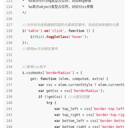
    *  %s表示string类型占位符，对应msg参数
    *  %o表示object类型占位符，对应this参数
    */
//为任何与选择器相匹配的元素绑定事件，包括后来新建的元素
    $(
'table'
).
on
(
'click'
, 
function
 (
) {
        $(
this
).
toggleClass
(
'hover'
);
    });
//使用on方法绑定事件
//使用css钩子
    $.cssHooks[
'borderRadius'
] = {
get
: 
function
 (
elem, computed, extra
) {
var
 css = elem.
currentStyle
 ? elem.
currentSt
var
 getCss = css[
'borderRadius'
];
if
 (!getCss) { 
//火狐浏览器
try
 {
var
 top_left = css[
'border-top-left-
var
 top_right = css[
'border-top-righ
var
 bottom_left = css[
'border-bottom
var
 bottom_right = css[
'border-botto