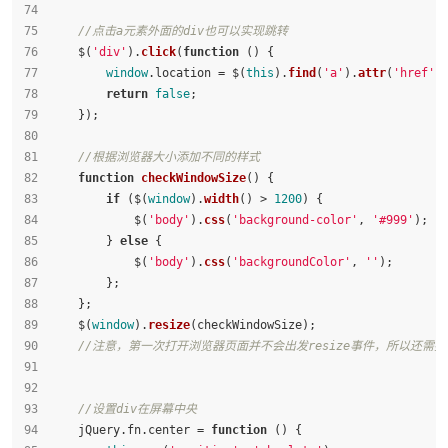
//点击a元素外面的div也可以实现跳转
    $(
'div'
).
click
(
function
 (
) {
window
.
location
 = $(
this
).
find
(
'a'
).
attr
(
'href'
)
return
false
;
    });
//根据浏览器大小添加不同的样式
function
checkWindowSize
(
) {
if
 ($(
window
).
width
() > 
1200
) {
            $(
'body'
).
css
(
'background-color'
, 
'#999'
);
        } 
else
 {
            $(
'body'
).
css
(
'backgroundColor'
, 
''
);
        };
    };
    $(
window
).
resize
(checkWindowSize);
//注意，第一次打开浏览器页面并不会出发resize事件，所以还需要手动出
//设置div在屏幕中央
    jQuery.
fn
.
center
 = 
function
 (
) {