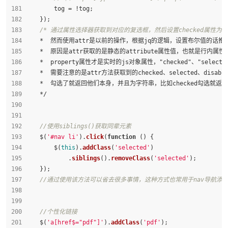
        tog = !tog;
    });
/* 通过属性选择器获取到对应的复选框，然后设置checked属性为tr
    *  然而使用attr是以前的操作，根据jq的逻辑，设置布尔值的话推荐
    *  原因是attr获取的是静态的attribute属性值，也就是行内属性，
    *  property属性才是实时的js对象属性，"checked"、"select
    *  需要注意的是attr方法获取到的checked、selected、disab
    *  勾选了就返回他们本身，并且为字符串，比如checked勾选就返回st
    */
//使用siblings()获取同辈元素
    $(
'#nav li'
).
click
(
function
 (
) {
        $(
this
).
addClass
(
'selected'
)
            .
siblings
().
removeClass
(
'selected'
);
    });
//通过使用该方法可以省去很多事情，这种方式也常用于nav导航添
//个性化链接
    $(
'a[href$="pdf"]'
).
addClass
(
'pdf'
);