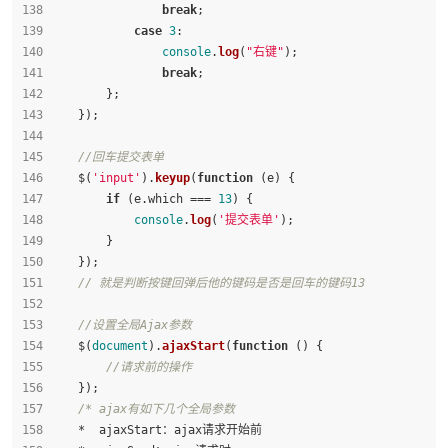
break
;
case
3
:
console
.
log
(
"右键"
);
break
;
        };
    });
//回车提交表单
    $(
'input'
).
keyup
(
function
 (
e
) {
if
 (e.
which
 === 
13
) {
console
.
log
(
'提交表单'
);
        }
    });
// 就是判断按键回弹后他的键码是否是回车的键码13
//设置全局Ajax参数
    $(
document
).
ajaxStart
(
function
 (
) {
//请求前的操作
    });
/* ajax有如下几个全局参数
    *  ajaxStart：ajax请求开始前