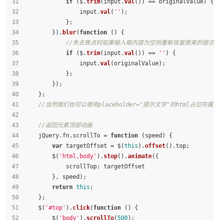
if
 ($.
trim
(input.
val
()) == originalValue) { 
                input.
val
(
''
);
            };
        }).
blur
(
function
 (
) {
//失去焦点时如果输入框内容为空则重新恢复原来的提示
if
 ($.
trim
(input.
val
()) == 
''
) {
                input.
val
(originalValue);
            };
        });
    };
//当然我们也可以使用placeholder="提示文字"的html占位符属性
//返回元素顶部动画
    jQuery.
fn
.
scrollTo
 = 
function
 (
speed
) {
var
 targetOffset = $(
this
).
offset
().
top
;
        $(
'html,body'
).
stop
().
animate
({
scrollTop
: targetOffset
        }, speed);
return
this
;
    };
    $(
'#top'
).
click
(
function
 (
) {
        $(
'body'
).
scrollTo
(
500
);