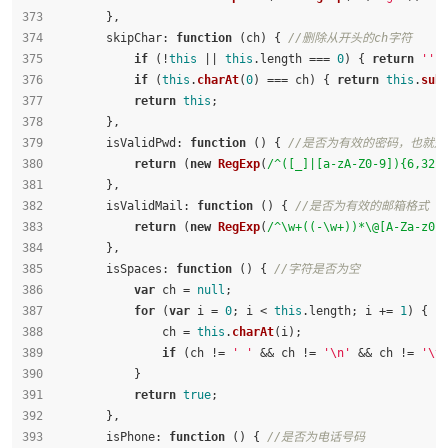
        },
skipChar
: 
function
 (
ch
) { 
//删除从开头的ch字符
if
 (!
this
 || 
this
.
length
 === 
0
) { 
return
''
;
if
 (
this
.
charAt
(
0
) === ch) { 
return
this
.
sub
return
this
;
        },
isValidPwd
: 
function
 (
) { 
//是否为有效的密码，也就是：
return
 (
new
RegExp
(
/^([_]|[a-zA-Z0-9]){6,32}
        },
isValidMail
: 
function
 (
) { 
//是否为有效的邮箱格式
return
 (
new
RegExp
(
/^\w+((-\w+))*\@[A-Za-z0-
        },
isSpaces
: 
function
 (
) { 
//字符是否为空
var
 ch = 
null
;
for
 (
var
 i = 
0
; i < 
this
.
length
; i += 
1
) {
                ch = 
this
.
charAt
(i);
if
 (ch != 
' '
 && ch != 
'\n'
 && ch != 
'\t
            }
return
true
;
        },
isPhone
: 
function
 (
) { 
//是否为电话号码