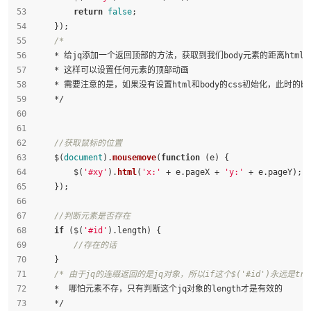
return
false
;
    });
/*
    * 给jq添加一个返回顶部的方法，获取到我们body元素的距离ht
    * 这样可以设置任何元素的顶部动画
    * 需要注意的是，如果没有设置html和body的css初始化，此时的
    */
//获取鼠标的位置
    $(
document
).
mousemove
(
function
 (
e
) {
        $(
'#xy'
).
html
(
'x:'
 + e.
pageX
 + 
'y:'
 + e.
pageY
);
    });
//判断元素是否存在
if
 ($(
'#id'
).
length
) {
//存在的话
    }
/* 由于jq的连缀返回的是jq对象，所以if这个$('#id')永远是tru
    *  哪怕元素不存，只有判断这个jq对象的length才是有效的
    */