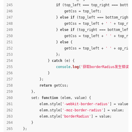
if
 (top_left === top_right === botto
                        getCss = top_left;
                    } 
else
if
 (top_left === bottom_right
                        getCss = top_left + 
' '
 + top_ri
                    } 
else
if
 (top_right === bottom_left
                        getCss = top_left + 
' '
 + top_ri
                    } 
else
 {
                        getCss = top_left + 
' '
 + op_rig
                    };
                } 
catch
 (e) {
console
.
log
(
'获取borderRadius发生错误：
                }
            };
return
 getCss;
        },
set
: 
function
 (
elem, value
) {
            elem.
style
[
'-webkit-border-radius'
] = value;
            elem.
style
[
'-moz-border-radius'
] = value;
            elem.
style
[
'borderRadius'
] = value;
        }
    };