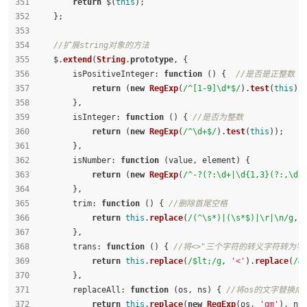
return
 $(
this
);
    };
//扩展string对象的方法
    $.
extend
(
String
.
prototype
, {
isPositiveInteger
: 
function
 (
) {  
//是否是正整数
return
 (
new
RegExp
(
/^[1-9]\d*$/
).
test
(
this
))
        },
isInteger
: 
function
 (
) { 
//是否为整数
return
 (
new
RegExp
(
/^\d+$/
).
test
(
this
));
        },
isNumber
: 
function
 (
value, element
) {
return
 (
new
RegExp
(
/^-?(?:\d+|\d{1,3}(?:,\d{
        },
trim
: 
function
 (
) { 
//删除首尾空格
return
this
.
replace
(
/(^\s*)|(\s*$)|\r|\n/g
, 
        },
trans
: 
function
 (
) { 
//将<>"三个字符的转义字符转为字
return
this
.
replace
(
/$lt;/g
, 
'<'
).
replace
(
/&
        },
replaceAll
: 
function
 (
os, ns
) { 
//将os的文字替换成
return
this
.
replace
(
new
RegExp
(os, 
'gm'
), ns