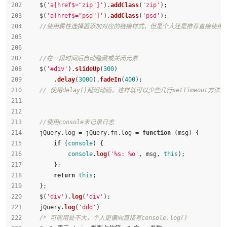
    $(
'a[href$="zip"]'
).
addClass
(
'zip'
);
    $(
'a[href$="psd"]'
).
addClass
(
'psd'
);
//使用属性选择器添加对应的链接样式，但是个人还是推荐直接使用
//在一段时间后自动隐藏或关闭元素
    $(
'#div'
).
slideUp
(
300
)
        .
delay
(
3000
).
fadeIn
(
400
);
// 使用delay()延迟动画，这样就可以少些几行setTimeout方法了
//使用console来记录日志
    jQuery.
log
 = jQuery.
fn
.
log
 = 
function
 (
msg
) {
if
 (
console
) {
console
.
log
(
'%s: %o'
, msg, 
this
);
        };
return
this
;
    };
    $(
'div'
).
log
(
'div'
);
    jQuery.
log
(
'ddd'
)
/* 可能用处不大，个人更偏向直接写console.log()