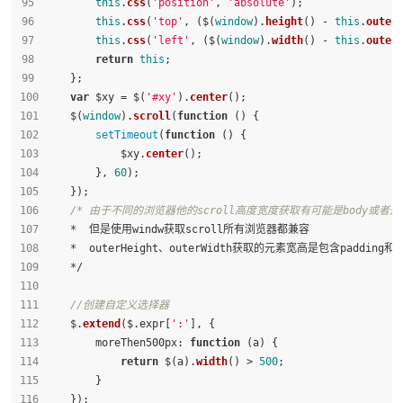
this
.
css
(
'position'
, 
'absolute'
);
this
.
css
(
'top'
, ($(
window
).
height
() - 
this
.
outer
this
.
css
(
'left'
, ($(
window
).
width
() - 
this
.
outer
return
this
;
    };
var
 $xy = $(
'#xy'
).
center
();
    $(
window
).
scroll
(
function
 (
) {
setTimeout
(
function
 (
) {
            $xy.
center
();
        }, 
60
);
    });
/* 由于不同的浏览器他的scroll高度宽度获取有可能是body或者
    *  但是使用windw获取scroll所有浏览器都兼容
    *  outerHeight、outerWidth获取的元素宽高是包含padding和b
    */
//创建自定义选择器
    $.
extend
($.expr[
':'
], {
moreThen500px
: 
function
 (
a
) {
return
 $(a).
width
() > 
500
;
        }
    });