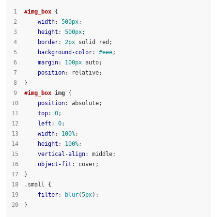
#img_box
 {
width
: 
500px
;
height
: 
500px
;
border
: 
2px
 solid red;
background-color
: 
#eee
;
margin
: 
100px
 auto;
position
: relative;
}
#img_box
img
 {
position
: absolute;
top
: 
0
;
left
: 
0
;
width
: 
100%
;
height
: 
100%
;
vertical-align
: middle;
object-fit
: cover;
}
.small
 {
filter
: 
blur
(
5px
);
}