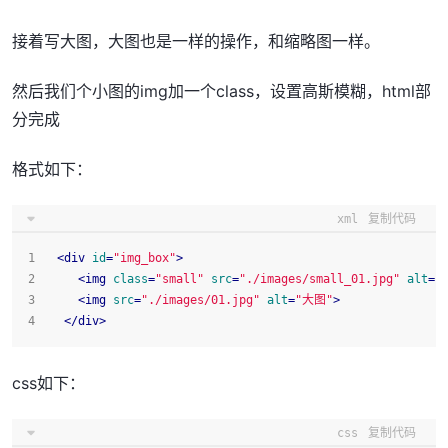
接着写大图，大图也是一样的操作，和缩略图一样。
然后我们个小图的img加一个class，设置高斯模糊，html部
分完成
格式如下：
xml
复制代码
<
div
id
=
"img_box"
>
<
img
class
=
"small"
src
=
"./images/small_01.jpg"
alt
=
"
<
img
src
=
"./images/01.jpg"
alt
=
"大图"
>
</
div
>
css如下：
css
复制代码