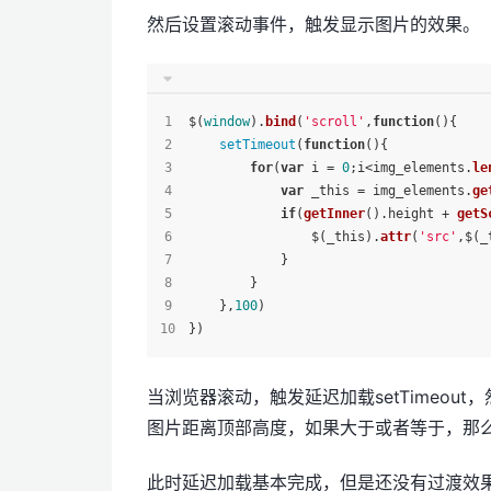
然后设置滚动事件，触发显示图片的效果。
$(
window
).
bind
(
'scroll'
,
function
(
){
setTimeout
(
function
(
){
for
(
var
 i = 
0
;i<img_elements.
le
var
 _this = img_elements.
ge
if
(
getInner
().
height
 + 
getS
                $(_this).
attr
(
'src'
,$(_
            }
        }
    },
100
)
})
当浏览器滚动，触发延迟加载setTimeou
图片距离顶部高度，如果大于或者等于，那么这
此时延迟加载基本完成，但是还没有过渡效