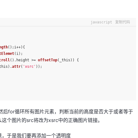
javascript
复制代码
ngth
();i++){
tElemet
(i);
croll
().
height
 >= 
offsetTop
(_this)) {
this).
attr
(
'xsrc'
));
t，然后for循环所有图片元素，判断当前的高度是否大于或者等于
个图片的src将改为xsrc中的正确图片链接。
果，于是我们要再添加一个透明度