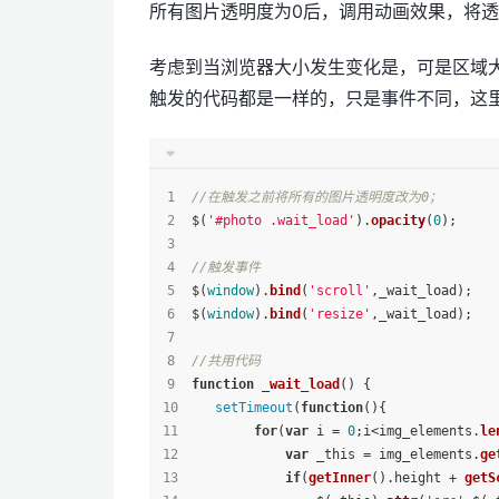
所有图片透明度为0后，调用动画效果，将
考虑到当浏览器大小发生变化是，可是区域
触发的代码都是一样的，只是事件不同，这
//在触发之前将所有的图片透明度改为0；
$(
'#photo .wait_load'
).
opacity
(
0
);
//触发事件
$(
window
).
bind
(
'scroll'
,_wait_load);
$(
window
).
bind
(
'resize'
,_wait_load);
//共用代码
function
_wait_load
(
) {
setTimeout
(
function
(
){
for
(
var
 i = 
0
;i<img_elements.
le
var
 _this = img_elements.
ge
if
(
getInner
().
height
 + 
getS