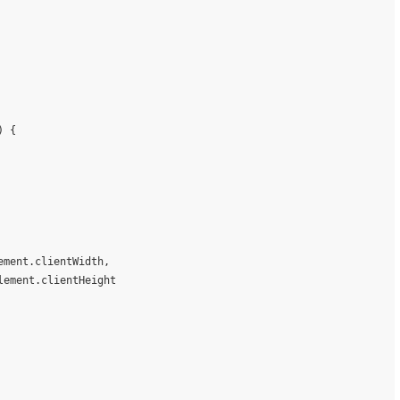
) {
ement
.
clientWidth
,
lement
.
clientHeight