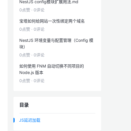
NestJS config模块扩展用法.md
0点赞
·
0评论
宝塔如何给网站一次性绑定两个域名
0点赞
·
0评论
NestJS 环境变量与配置管理（Config 模
块）
0点赞
·
0评论
如何使用 FNM 自动切换不同项目的
Node.js 版本
0点赞
·
0评论
目录
JS延迟加载