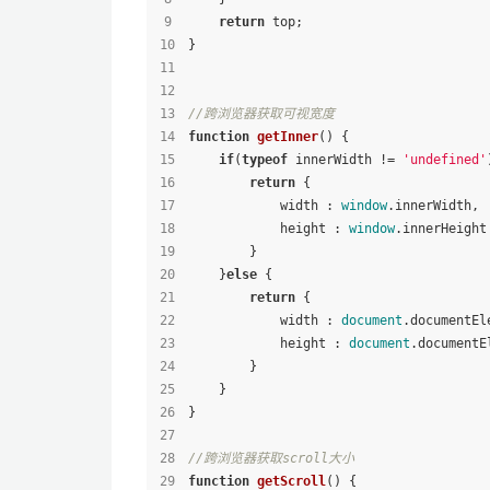
return
 top;
}
//跨浏览器获取可视宽度 
function
getInner
(
) {
if
(
typeof
 innerWidth != 
'undefined'
return
 {
            width : 
window
.
innerWidth
,
            height : 
window
.
innerHeight
        }
    }
else
 {
return
 {
            width : 
document
.
documentEl
            height : 
document
.
documentE
        }
    }
}
//跨浏览器获取scroll大小
function
getScroll
(
) {