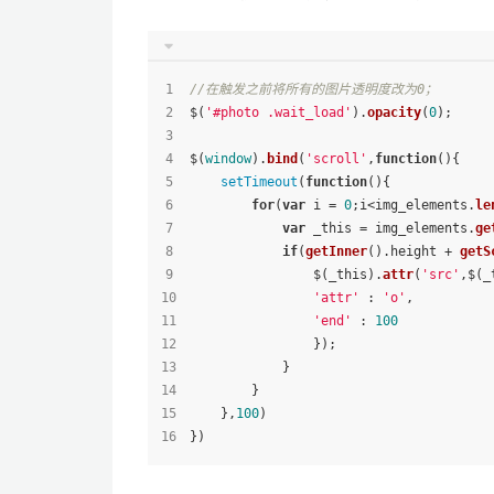
//在触发之前将所有的图片透明度改为0；
$(
'#photo .wait_load'
).
opacity
(
0
);
$(
window
).
bind
(
'scroll'
,
function
(
){
setTimeout
(
function
(
){
for
(
var
 i = 
0
;i<img_elements.
le
var
 _this = img_elements.
ge
if
(
getInner
().
height
 + 
getS
                $(_this).
attr
(
'src'
,$(_
'attr'
 : 
'o'
,
'end'
 : 
100
                });
            }
        }
    },
100
)
})