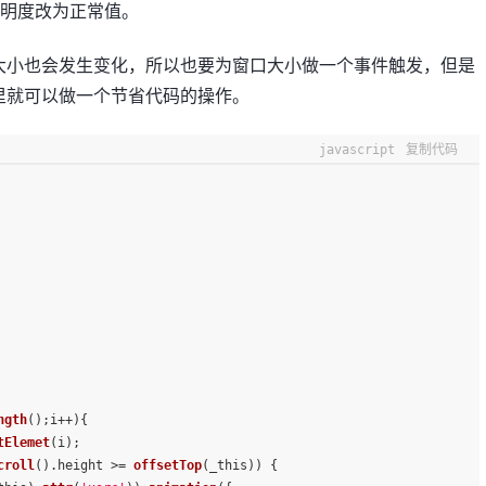
透明度改为正常值。
大小也会发生变化，所以也要为窗口大小做一个事件触发，但是
里就可以做一个节省代码的操作。
javascript
复制代码
ngth
();i++){
tElemet
(i);
croll
().
height
 >= 
offsetTop
(_this)) {