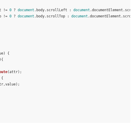
t
 != 
0
 ? 
document
.
body
.
scrollLeft
 : 
document
.
documentElement
.
scr
p
 != 
0
 ? 
document
.
body
.
scrollTop
 : 
document
.
documentElement
.
scro
ue
) {
){
bute
(attr);
 {
tr,value);