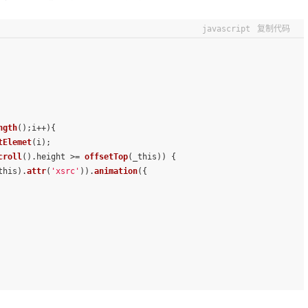
javascript
复制代码
ngth
();i++){
tElemet
(i);
croll
().
height
 >= 
offsetTop
(_this)) {
this).
attr
(
'xsrc'
)).
animation
({