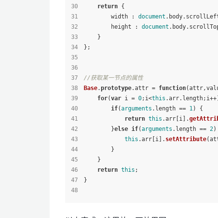
return
 {
        width : 
document
.
body
.
scrollLef
        height : 
document
.
body
.
scrollTo
    }
};
//获取某一节点的属性
Base
.
prototype
.
attr
 = 
function
(
attr,val
for
(
var
 i = 
0
;i<
this
.
arr
.
length
;i++
if
(
arguments
.
length
 == 
1
) {
return
this
.
arr
[i].
getAttri
        }
else
if
(
arguments
.
length
 == 
2
)
this
.
arr
[i].
setAttribute
(at
        }
    }
return
this
;
}