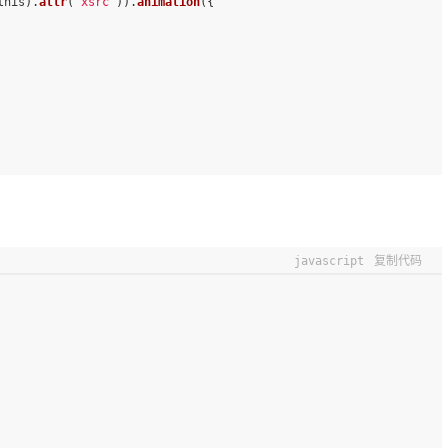
this).
attr
(
'xsrc'
)).
animation
({
javascript
复制代码