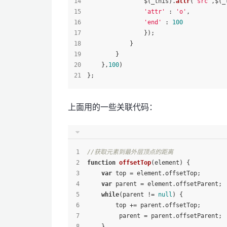
                $(_this).
attr
(
'src'
,$(_
'attr'
 : 
'o'
,
'end'
 : 
100
                });
            }
        }
    },
100
)
};
上面用的一些关联代码：
//获取元素到最外层顶点的距离
function
offsetTop
(
element
) {
var
 top = element.
offsetTop
;
var
 parent = element.
offsetParent
;
while
(parent != 
null
) {
        top += parent.
offsetTop
;
         parent = parent.
offsetParent
;
    }