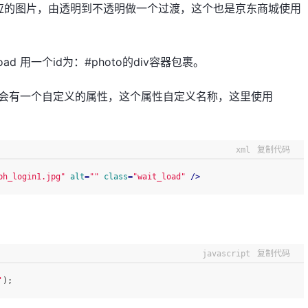
应的图片，由透明到不透明做一个过渡，这个也是京东商城使用
oad 用一个id为：#photo的div容器包裹。
且会有一个自定义的属性，这个属性自定义名称，这里使用
xml
复制代码
ph_login1.jpg"
alt
=
""
class
=
"wait_load"
 />
javascript
复制代码
'
);