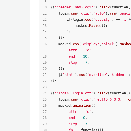
$(
'#header .nav-login'
).
click
(
function
(
    login.
css
(
'clip'
,
'auto'
).
css
(
'opaci
if
(login.
css
(
'opacity'
) == 
'1'
)
            masked.
Masked
();
        };
    });
    masked.
css
(
'display'
,
'block'
).
Maske
'attr'
 : 
'o'
,
'end'
 : 
30
,
'step'
 : 
7
,
    });
    $(
'html'
).
css
(
'overflow'
,
'hidden'
);
});
$(
'#login .login_off'
).
click
(
function
(
)
    login.
css
(
'clip'
,
'rect(0 0 0 0)'
).
c
    masked.
animation
({
'attr'
 : 
'o'
,
'end'
 : 
0
,
'step'
 : 
7
,
'fn'
 : 
function
(
){