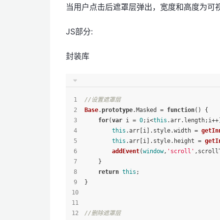
当用户点击后遮罩层弹出，宽度和高度为可视宽高，d
JS部分:
封装库
//设置遮罩层
Base
.
prototype
.
Masked
 = 
function
(
) {
for
(
var
 i = 
0
;i<
this
.
arr
.
length
;i++
this
.
arr
[i].
style
.
width
 = 
getIn
this
.
arr
[i].
style
.
height
 = 
getI
addEvent
(
window
,
'scroll'
,scroll
    }
return
this
;
}
//删除遮罩层