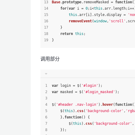
Base
.
prototype
.
removeMasked
 = 
function
(
for
(
var
 i = 
0
;i<
this
.
arr
.
length
;i++
this
.
arr
[i].
style
.
display
 = 
'no
removeEvent
(
window
,
'scroll'
,scr
    }
return
this
;
}
调用部分
var
 login = $(
'#login'
);
var
 masked = $(
'#login_masked'
);
$(
'#header .nav-login'
).
hover
(
function
(
    $(
this
).
css
(
'background-color'
,
'rgb
    },
function
(
) {
        $(
this
).
css
(
'background-color'
,
    });