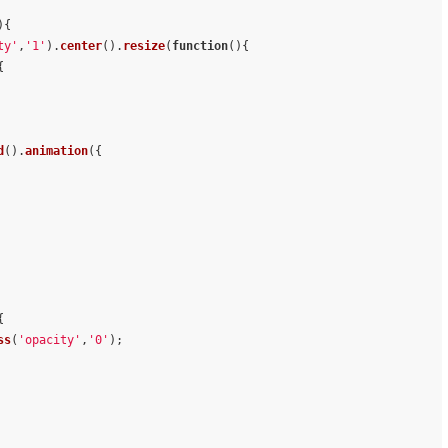
){
ty'
,
'1'
).
center
().
resize
(
function
(
){
{
d
().
animation
({
{
ss
(
'opacity'
,
'0'
);