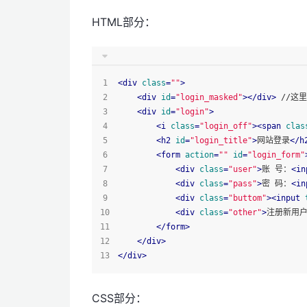
HTML部分：
<
div
class
=
""
>
<
div
id
=
"login_masked"
>
</
div
>
 //这
<
div
id
=
"login"
>
<
i
class
=
"login_off"
>
<
span
clas
<
h2
id
=
"login_title"
>
网站登录
</
h
<
form
action
=
""
id
=
"login_form"
<
div
class
=
"user"
>
账 号：
<
in
<
div
class
=
"pass"
>
密 码：
<
in
<
div
class
=
"buttom"
>
<
input
<
div
class
=
"other"
>
注册新用户
</
form
>
</
div
>
</
div
>
CSS部分：