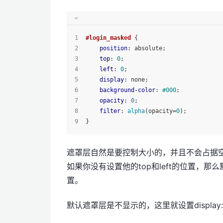
#login_masked
 {
position
: absolute;
top
: 
0
;
left
: 
0
;
display
: none;
background-color
: 
#000
;
opacity
: 
0
;
filter
: 
alpha
(opacity=
0
);
}
遮罩层自然是要控制大小的，并且不会占据空间
如果你没有设置他的top和left的位置，那么默
置。
默认遮罩层是不显示的，这里就设置display: 