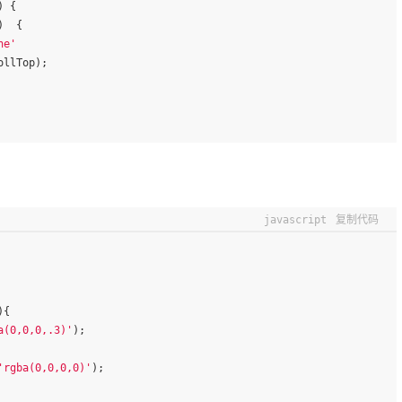
) {
)  {
ne'
ollTop);
javascript
复制代码
){
a(0,0,0,.3)'
);
'rgba(0,0,0,0)'
);