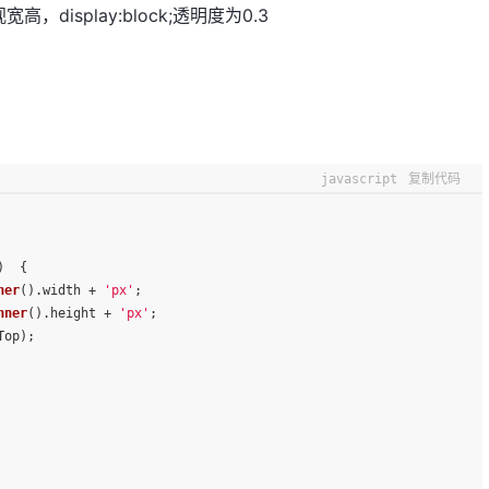
isplay:block;透明度为0.3
javascript
复制代码
)  {
ner
().
width
 + 
'px'
;
nner
().
height
 + 
'px'
;
Top);