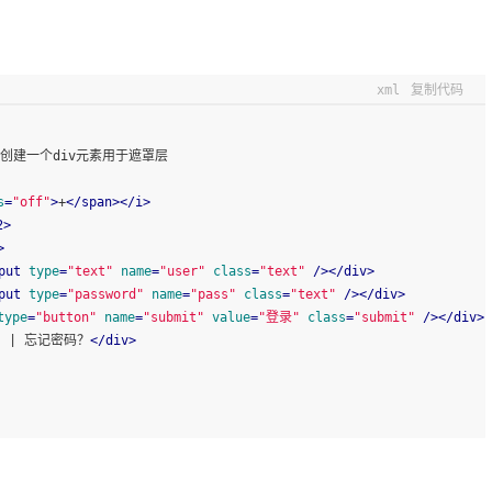
xml
复制代码
里创建一个div元素用于遮罩层
s
=
"off"
>
+
</
span
>
</
i
>
2
>
>
put
type
=
"text"
name
=
"user"
class
=
"text"
 />
</
div
>
put
type
=
"password"
name
=
"pass"
class
=
"text"
 />
</
div
>
type
=
"button"
name
=
"submit"
value
=
"登录"
class
=
"submit"
 />
</
div
>
 | 忘记密码？
</
div
>