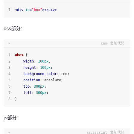
<
div
id
=
"box"
>
</
div
>
css部分：
css
复制代码
#box
 {
width
: 
100px
;
height
: 
100px
;
background-color
: red;
position
: absolute;
top
: 
300px
;
left
: 
300px
;
}
js部分：
javascript
复制代码