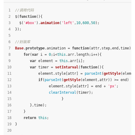
//调用代码
$(
function
(
){
  $(
'#box'
).
animation
(
'left'
,
10
,
600
,
50
);
});
//封装库
Base
.
prototype
.
animation
 = 
function
(
attr,step,end,time
) 
for
(
var
 i = 
0
;i<
this
.
arr
.
length
;i++){
var
 element = 
this
.
arr
[i];
var
 timer = 
setIntarval
(
function
(
){
           element.
style
[attr] = 
parseInt
(
getStyle
(eleme
if
(
parseInt
(
getStyle
(element,attr)) >= end) {
                element.
style
[attr] = end + 
'px'
;
clearInterval
(timer);
                      }
       },time);
    }
return
this
;
}