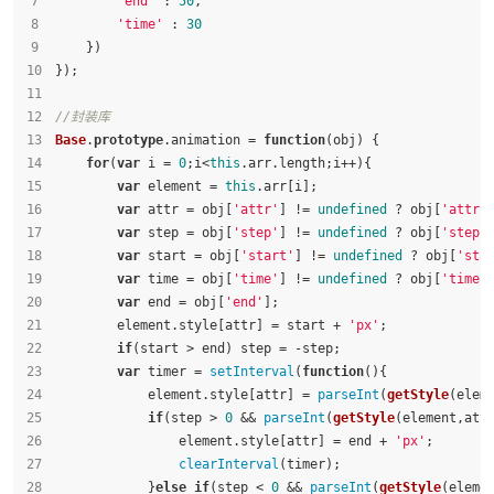
'end'
 : 
50
,
'time'
 : 
30
    })
});
//封装库
Base
.
prototype
.
animation
 = 
function
(
obj
) {
for
(
var
 i = 
0
;i<
this
.
arr
.
length
;i++){
var
 element = 
this
.
arr
[i];
var
 attr = obj[
'attr'
] != 
undefined
 ? obj[
'attr'
var
 step = obj[
'step'
] != 
undefined
 ? obj[
'step'
var
 start = obj[
'start'
] != 
undefined
 ? obj[
'sta
var
 time = obj[
'time'
] != 
undefined
 ? obj[
'time'
var
 end = obj[
'end'
];
        element.
style
[attr] = start + 
'px'
;
if
(start > end) step = -step;
var
 timer = 
setInterval
(
function
(
){
            element.
style
[attr] = 
parseInt
(
getStyle
(elem
if
(step > 
0
 && 
parseInt
(
getStyle
(element,att
                element.
style
[attr] = end + 
'px'
;
clearInterval
(timer);
            }
else
if
(step < 
0
 && 
parseInt
(
getStyle
(eleme