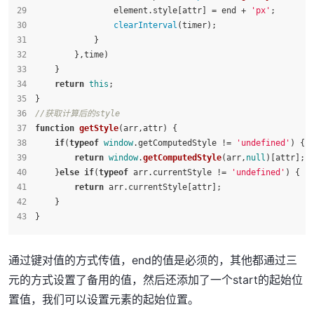
                element.
style
[attr] = end + 
'px'
;
clearInterval
(timer);
            }
        },time)
    }
return
this
;
}
//获取计算后的style
function
getStyle
(
arr,attr
) {
if
(
typeof
window
.
getComputedStyle
 != 
'undefined'
) {
return
window
.
getComputedStyle
(arr,
null
)[attr];
    }
else
if
(
typeof
 arr.
currentStyle
 != 
'undefined'
) {
return
 arr.
currentStyle
[attr];
    }
}
通过键对值的方式传值，end的值是必须的，其他都通过三
元的方式设置了备用的值，然后还添加了一个start的起始位
置值，我们可以设置元素的起始位置。