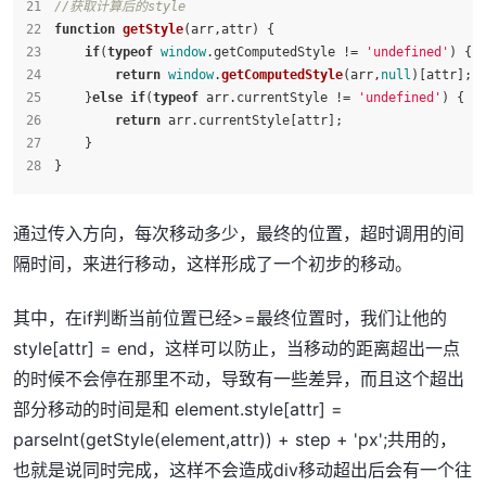
//获取计算后的style
function
getStyle
(
arr,attr
) {
if
(
typeof
window
.
getComputedStyle
 != 
'undefined'
) {
return
window
.
getComputedStyle
(arr,
null
)[attr];
    }
else
if
(
typeof
 arr.
currentStyle
 != 
'undefined'
) {
return
 arr.
currentStyle
[attr];
    }
}
通过传入方向，每次移动多少，最终的位置，超时调用的间
隔时间，来进行移动，这样形成了一个初步的移动。
其中，在if判断当前位置已经>=最终位置时，我们让他的
style[attr] = end，这样可以防止，当移动的距离超出一点
的时候不会停在那里不动，导致有一些差异，而且这个超出
部分移动的时间是和 element.style[attr] =
parseInt(getStyle(element,attr)) + step + 'px';共用的，
也就是说同时完成，这样不会造成div移动超出后会有一个往